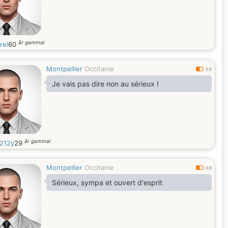
år gammal
rel
60
Montpellier
Occitanie
0.5
Je vais pas dire non au sérieux !
år gammal
212y
29
Montpellier
Occitanie
0.6
Sérieux, sympa et ouvert d'esprit