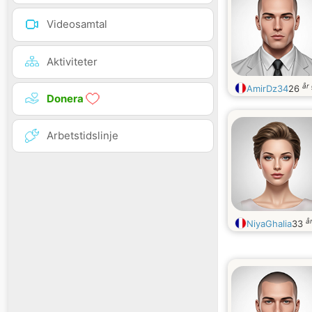
Videosamtal
Aktiviteter
år
AmirDz34
26
Donera
Arbetstidslinje
å
NiyaGhalia
33