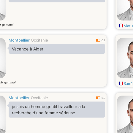
r gammal
Matu
Montpellier
Occitanie
0.3
Vacance à Alger
år gammal
9
Sam1
Montpellier
Occitanie
0.5
je suis un homme gentil travailleur a la
recherche d'une femme sérieuse