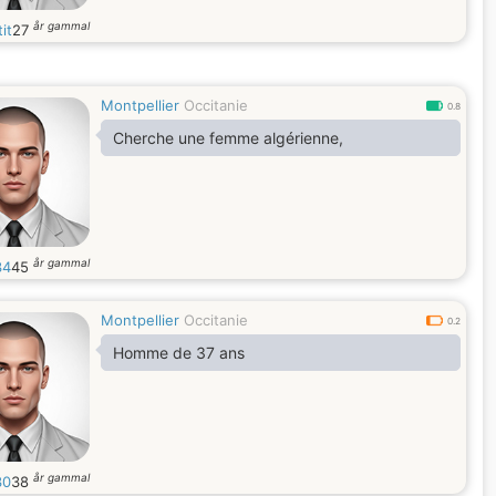
år gammal
tit
27
Montpellier
Occitanie
0.8
Cherche une femme algérienne,
år gammal
34
45
Montpellier
Occitanie
0.2
Homme de 37 ans
år gammal
30
38