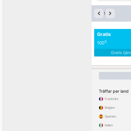
1
Gratis
%
100
Gratis tjä
Träffar per land
Frankrike
Belgien
Spanien
Italien