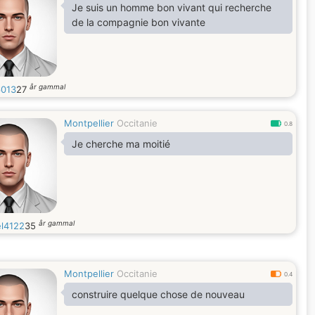
Je suis un homme bon vivant qui recherche
de la compagnie bon vivante
år gammal
013
27
Montpellier
Occitanie
0.8
Je cherche ma moitié
år gammal
l4122
35
Montpellier
Occitanie
0.4
construire quelque chose de nouveau