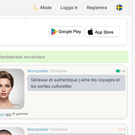
Mode
Logga in
Registrera
💖
💕
autentiserade användare
Montpellier
Occitanie
0.8
Sérieuse et authentique j aime les voyages et
les sorties culturelles
år gammal
2611
60
Montpellier
Occitanie
0