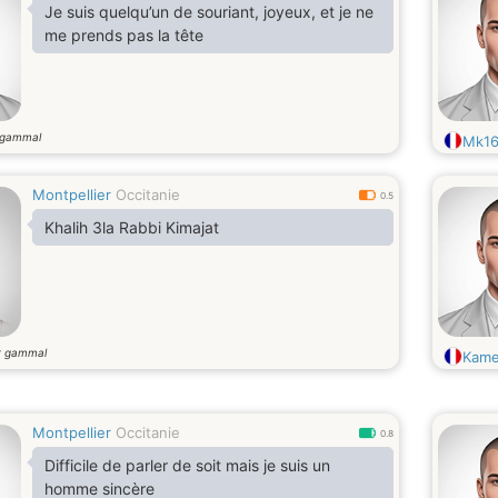
Je suis quelqu’un de souriant, joyeux, et je ne
me prends pas la tête
 gammal
Mk16
Montpellier
Occitanie
0.5
Khalih 3la Rabbi Kimajat
r gammal
Kame
Montpellier
Occitanie
0.8
Difficile de parler de soit mais je suis un
homme sincère