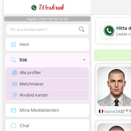
Weshrak
Algiers 2026-08-06 02:28
Hitta 
Ladda n
Hem
Sök
Alla profiler
Matchmaker
Använd kartan
Mina Meddelanden
år 
Yacine34
37
Chat