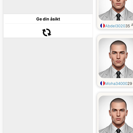
Ge din åsikt
å
Abdel3020
35
Moha34000
2