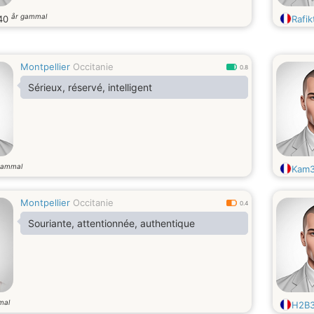
år gammal
40
Rafik
Montpellier
Occitanie
0.8
Sérieux, réservé, intelligent
gammal
Kam
Montpellier
Occitanie
0.4
Souriante, attentionnée, authentique
mal
H2B