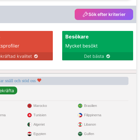
Sök efter kriterier
s
Besökare
tsprofiler
Mycket besökt
kräftad kvalitet
Det bästa
var snäll och stöd oss
Marocko
Brasilien
erna
Tunisien
Filippinerna
Algeriet
Libanon
Egypten
Gulfen