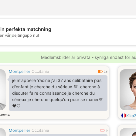
din perfekta matchning
💖
er vår dejtingapp nu!
💕
Medlemsbilder är privata - synliga endast för 
Montpellier
Occitanie
0.6
je m'appelle Yacine j'ai 37 ans célibataire pas
d'enfant je cherche du sérieux.💯..cherche à
discuter faire connaissance je cherche du
sérieux je cherche quelqu'un pour se marier💚
❤️🤍
gammal
Kika
Montpellier
Occitanie
0