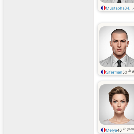
Mustapha34...
år 
Siferman
50
år gam
Melya
46