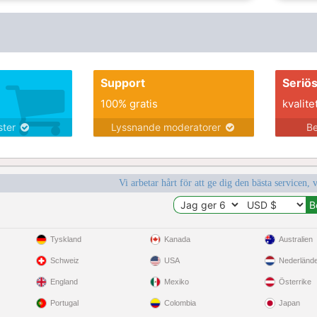
Support
Seriö
100% gratis
kvalite
nster
Lyssnande moderatorer
Be
Vi arbetar hårt för att ge dig den bästa servicen, 
Tyskland
Kanada
Australien
Schweiz
USA
Nederländ
England
Mexiko
Österrike
Portugal
Colombia
Japan