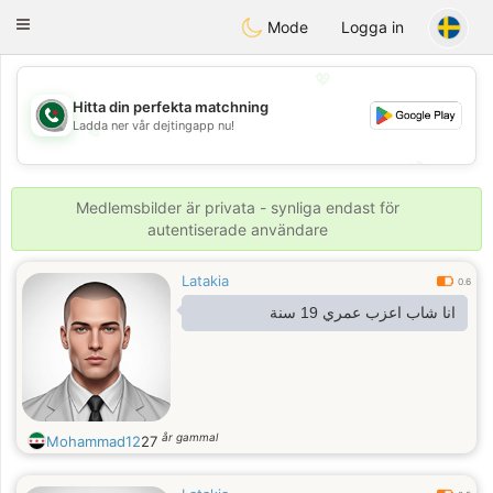
Weshrak
Toggle
Mode
Logga in
navigation
💖
Hitta din perfekta matchning
Ladda ner vår dejtingapp nu!
💖
💕
💕
Medlemsbilder är privata - synliga endast för
autentiserade användare
Latakia
0.6
انا شاب اعزب عمري 19 سنة
år gammal
Mohammad12
27