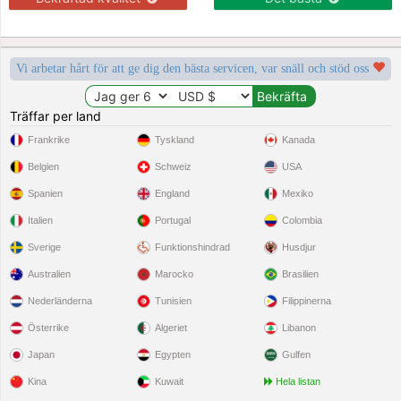
Vi arbetar hårt för att ge dig den bästa servicen, var snäll och stöd oss
Träffar per land
Frankrike
Tyskland
Kanada
Belgien
Schweiz
USA
Spanien
England
Mexiko
Italien
Portugal
Colombia
Sverige
Funktionshindrad
Husdjur
Australien
Marocko
Brasilien
Nederländerna
Tunisien
Filippinerna
Österrike
Algeriet
Libanon
Japan
Egypten
Gulfen
Kina
Kuwait
Hela listan