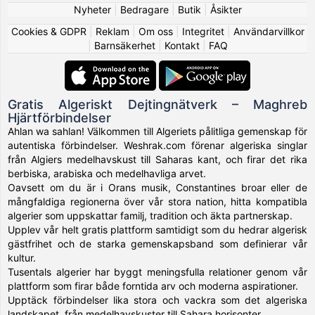
Nyheter
|
Bedragare
|
Butik
|
Åsikter
Cookies & GDPR
|
Reklam
|
Om oss
|
Integritet
|
Användarvillkor
|
Barnsäkerhet
|
Kontakt
|
FAQ
Gratis Algeriskt Dejtingnätverk – Maghreb
Hjärtförbindelser
Ahlan wa sahlan! Välkommen till Algeriets pålitliga gemenskap för
autentiska förbindelser. Weshrak.com förenar algeriska singlar
från Algiers medelhavskust till Saharas kant, och firar det rika
berbiska, arabiska och medelhavliga arvet.
Oavsett om du är i Orans musik, Constantines broar eller de
mångfaldiga regionerna över vår stora nation, hitta kompatibla
algerier som uppskattar familj, tradition och äkta partnerskap.
Upplev vår helt gratis plattform samtidigt som du hedrar algerisk
gästfrihet och de starka gemenskapsband som definierar vår
kultur.
Tusentals algerier har byggt meningsfulla relationer genom vår
plattform som firar både forntida arv och moderna aspirationer.
Upptäck förbindelser lika stora och vackra som det algeriska
landskapet, från medelhavskuster till Sahara horisonter.