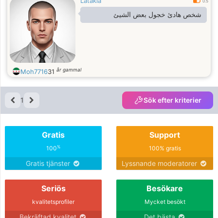
Latakia
0.5
شخص هادئ خجول بعض الشيئ
år gammal
Moh7716
31
1
Sök efter kriterier
Gratis
Support
%
100
100% gratis
Gratis tjänster
Lyssnande moderatorer
Seriös
Besökare
kvalitetsprofiler
Mycket besökt
Bekräftad kvalitet
Det bästa