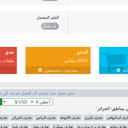
الفلم المفضل
لم تقدم
الدعم
جدي
100% مجاني
ملفات ش
نية
مشرفون مستمعون
نحن نعمل بجد لنقدم لك أفضل خدمة، كن د
مناطق: الجزائر
ارف أم البواقي
تعارف إليزي
تعارف الأغواط
تعارف البياض
تعارف الجزائر
تعارف
تعارف بجاية
تعارف برج بوعريريج
تعارف بسكرة
تعارف بشار
تعارف بليدا
تعارف