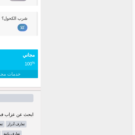
شرب الكحول؟
كلا
مجاني
%
100
خدمات مجا
ابحث عن عزاب في 
تعارف أدرار
تع
تعارف باتنة