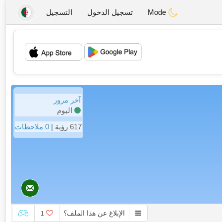
Mode
تسجيل الدخول
التسجيل
💖
💕
آخر مرور
اليوم
617 رؤية |
0 ملاحظات
الإبلاغ عن هذا الملف؟
1