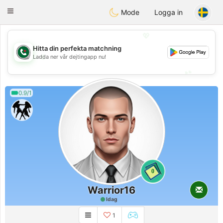
Weshrak
Toggle
Mode
Logga in
navigation
💖
Hitta din perfekta matchning
💖
Ladda ner vår dejtingapp nu!
💕
💕
0.9/1
0
Warrior16
Idag
1