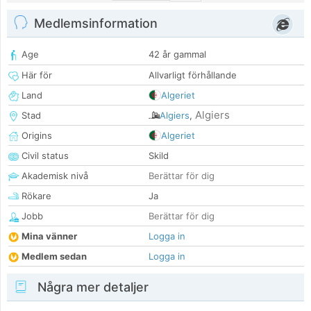
Medlemsinformation
Age
42 år gammal
Här för
Allvarligt förhållande
Land
Algeriet
Algiers
Stad
Algiers
,
Origins
Algeriet
Civil status
Skild
Akademisk nivå
Berättar för dig
Rökare
Ja
Jobb
Berättar för dig
Mina vänner
Logga in
Medlem sedan
Logga in
Några mer detaljer