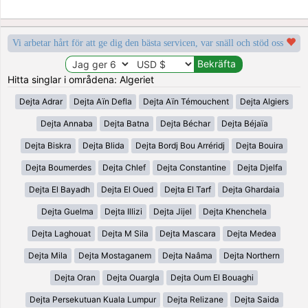
Vi arbetar hårt för att ge dig den bästa servicen, var snäll och stöd oss
Hitta singlar i områdena: Algeriet
Dejta Adrar
Dejta Aïn Defla
Dejta Aïn Témouchent
Dejta Algiers
Dejta Annaba
Dejta Batna
Dejta Béchar
Dejta Béjaïa
Dejta Biskra
Dejta Blida
Dejta Bordj Bou Arréridj
Dejta Bouira
Dejta Boumerdes
Dejta Chlef
Dejta Constantine
Dejta Djelfa
Dejta El Bayadh
Dejta El Oued
Dejta El Tarf
Dejta Ghardaia
Dejta Guelma
Dejta Illizi
Dejta Jijel
Dejta Khenchela
Dejta Laghouat
Dejta M Sila
Dejta Mascara
Dejta Medea
Dejta Mila
Dejta Mostaganem
Dejta Naâma
Dejta Northern
Dejta Oran
Dejta Ouargla
Dejta Oum El Bouaghi
Dejta Persekutuan Kuala Lumpur
Dejta Relizane
Dejta Saida