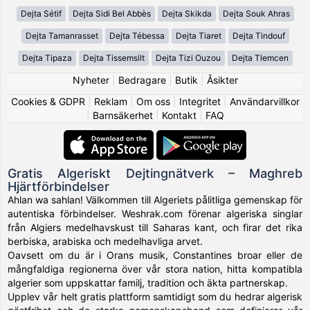
Dejta Sétif
Dejta Sidi Bel Abbès
Dejta Skikda
Dejta Souk Ahras
Dejta Tamanrasset
Dejta Tébessa
Dejta Tiaret
Dejta Tindouf
Dejta Tipaza
Dejta Tissemsilt
Dejta Tizi Ouzou
Dejta Tlemcen
Nyheter
|
Bedragare
|
Butik
|
Åsikter
Cookies & GDPR
|
Reklam
|
Om oss
|
Integritet
|
Användarvillkor
|
Barnsäkerhet
|
Kontakt
|
FAQ
Gratis Algeriskt Dejtingnätverk – Maghreb
Hjärtförbindelser
Ahlan wa sahlan! Välkommen till Algeriets pålitliga gemenskap för
autentiska förbindelser. Weshrak.com förenar algeriska singlar
från Algiers medelhavskust till Saharas kant, och firar det rika
berbiska, arabiska och medelhavliga arvet.
Oavsett om du är i Orans musik, Constantines broar eller de
mångfaldiga regionerna över vår stora nation, hitta kompatibla
algerier som uppskattar familj, tradition och äkta partnerskap.
Upplev vår helt gratis plattform samtidigt som du hedrar algerisk