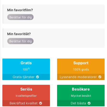
Min favoritfilm?
Berättar för dig
Min favoritlåt?
Berättar för dig
Gratis
Support
%
100
100% gratis
Gratis tjänster
Lyssnande moderatorer
Seriös
Besökare
kvalitetsprofiler
Mycket besökt
Bekräftad kvalitet
Det bästa