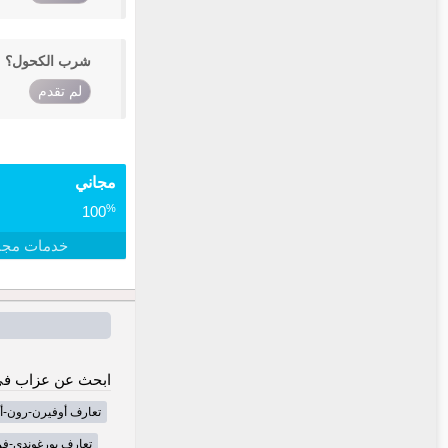
شرب الكحول؟
لم تقدم
مجاني
%
100
خدمات مجا
ابحث عن عزاب في
تعارف أوفيرن-رون-أ
تعارف بورغوندي-فر