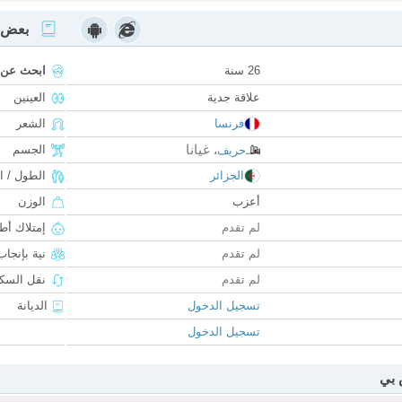
بعض ا
26 سنة
ابحث عن
علاقة جدية
العينين
فرنسا
الشعر
غيانا
الجسم
حريف
،
الجزائر
الطول / ا
أعزب
الوزن
لم تقدم
إمتلاك أط
لم تقدم
نية بإنجا
لم تقدم
نقل السكن
تسجيل الدخول
الديانة
تسجيل الدخول
 بي