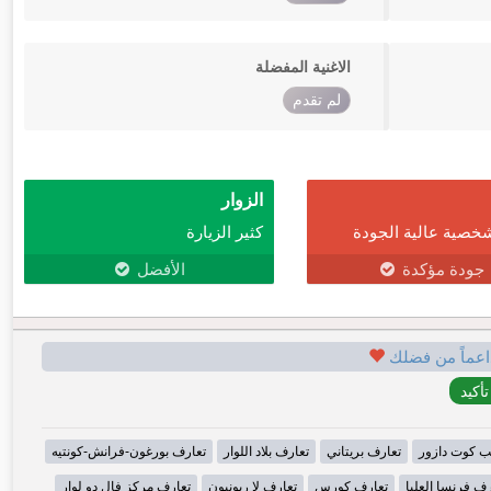
الاغنية المفضلة
لم تقدم
الزوار
خصية عالية الجودة
كثير الزيارة
جودة مؤكدة
الأفضل
اعماً من فضلك
ب كوت دازور
تعارف بريتاني
تعارف بلاد اللوار
تعارف بورغون-فرانش-كونتيه
رف فرنسا العليا
تعارف كورس
تعارف لا ريونيون
تعارف مركز فال دو لوار