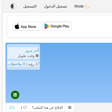
Mode
تسجيل الدخول
التسجيل
💖
💕
آخر مرور
وقت طويل
17 رؤية |
0 ملاحظات
الإبلاغ عن هذا الملف؟
1