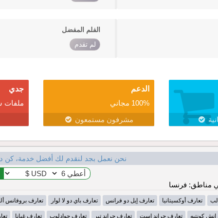
الفلم المفضل
لم تقدم
الدعم
جدي
100% مجاني
ملفات ش
نية
مشرفون مستمعون
نحن نعمل بجد لنقدم لك أفضل خدمة، كن د
 مناطق: فرنسا
لب
تعارف أوكسيتانيا
تعارف إيل دو فرانس
تعارف باي دو لا لوار
تعارف بروفانس أل
انش كونتيه
تعارف جراند إست
تعارف جراند تير
تعارف جوادلوب
تعارف غيانا
تعا