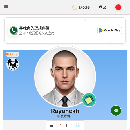
Weshrak
Toggle
Mode
登录
navigation
💖
寻找你的理想伴侣
💖
立即下载我们的交友应用！
💕
💕
0.4/1
1
Rayanekh
長時間
1