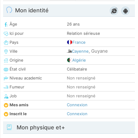
Mon identité
Âge
26 ans
Ici pour
Relation sérieuse
Pays
France
Guyane
Ville
Cayenne
,
Origine
Algérie
État civil
Célibataire
Niveau academic
Non renseigné
Fumeur
Non renseigné
Job
Non renseigné
Mes amis
Connexion
Inscrit le
Connexion
Mon physique et+