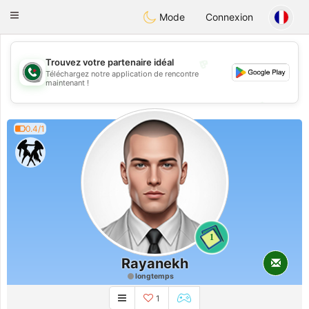
Weshrak
Toggle
Mode
Connexion
navigation
💖
Trouvez votre partenaire idéal
Téléchargez notre application de rencontre
💖
maintenant !
💕
💕
0.4/1
1
Rayanekh
longtemps
1