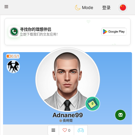
Weshrak
Toggle
Mode
登录
navigation
💖
寻找你的理想伴侣
💖
立即下载我们的交友应用！
💕
💕
0.5/1
0
Adnane99
長時間
0