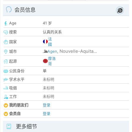
会员信息
Age
41 岁
搜索
认真的关系
法
国家
國
Nouvelle-Aquita...
城市
Agen
,
摩洛
起源
哥
公民身份
单
学术水平
未标明
吸烟
未标明
工作
未标明
我的朋友们
登录
会员自
登录
更多细节