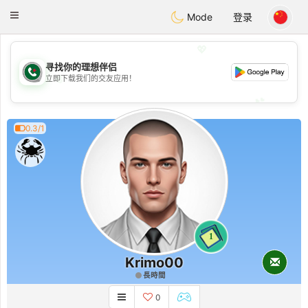
Weshrak
Toggle
Mode
登录
navigation
💖
寻找你的理想伴侣
💖
立即下载我们的交友应用！
💕
💕
0.3/1
1
Krimo00
長時間
0