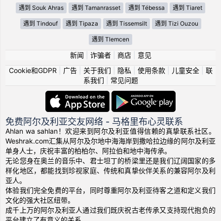
遇到 Souk Ahras
遇到 Tamanrasset
遇到 Tébessa
遇到 Tiaret
遇到 Tindouf
遇到 Tipaza
遇到 Tissemsilt
遇到 Tizi Ouzou
遇到 Tlemcen
新闻
|
诈骗者
|
商店
|
意见
Cookie和GDPR
|
广告
|
关于我们
|
隐私
|
使用条款
|
儿童安全
|
联
系我们
|
常见问题
免费阿尔及利亚交友网络 - 马格里布心灵联系
Ahlan wa sahlan！欢迎来到阿尔及利亚值得信赖的真挚联系社区。
Weshrak.com汇集从阿尔及尔地中海海岸到撒哈拉边缘的阿尔及利亚
单身人士，庆祝丰富的柏柏尔、阿拉伯和地中海传承。
无论您身在奥兰的音乐中、君士坦丁的桥梁里还是我们辽阔国家的多
样化地区，都能找到珍视家庭、传统和真挚伙伴关系的兼容阿尔及利
亚人。
体验我们完全免费的平台，同时尊重阿尔及利亚待客之道和定义我们
文化的强大社区纽带。
成千上万的阿尔及利亚人通过我们既庆祝古老传承又支持现代抱负的
平台建立了有意义的关系。