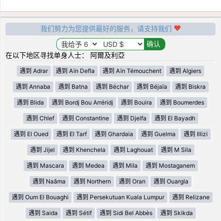
我们努力为您提供最好的服务，请支持我们
在以下地区寻找单身人士： 阿爾及利亞
遇到 Adrar
遇到 Aïn Defla
遇到 Aïn Témouchent
遇到 Algiers
遇到 Annaba
遇到 Batna
遇到 Béchar
遇到 Béjaïa
遇到 Biskra
遇到 Blida
遇到 Bordj Bou Arréridj
遇到 Bouira
遇到 Boumerdes
遇到 Chlef
遇到 Constantine
遇到 Djelfa
遇到 El Bayadh
遇到 El Oued
遇到 El Tarf
遇到 Ghardaia
遇到 Guelma
遇到 Illizi
遇到 Jijel
遇到 Khenchela
遇到 Laghouat
遇到 M Sila
遇到 Mascara
遇到 Medea
遇到 Mila
遇到 Mostaganem
遇到 Naâma
遇到 Northern
遇到 Oran
遇到 Ouargla
遇到 Oum El Bouaghi
遇到 Persekutuan Kuala Lumpur
遇到 Relizane
遇到 Saida
遇到 Sétif
遇到 Sidi Bel Abbès
遇到 Skikda