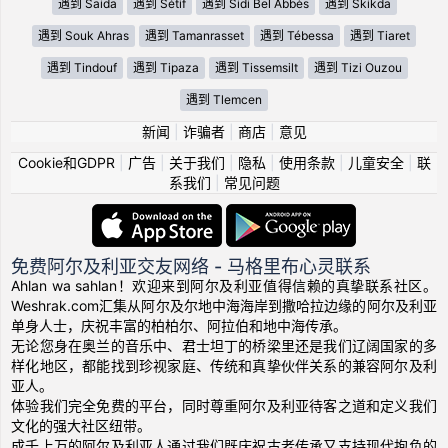
遇到 Saida
遇到 Sétif
遇到 Sidi Bel Abbès
遇到 Skikda
遇到 Souk Ahras
遇到 Tamanrasset
遇到 Tébessa
遇到 Tiaret
遇到 Tindouf
遇到 Tipaza
遇到 Tissemsilt
遇到 Tizi Ouzou
遇到 Tlemcen
新闻
|
诈骗者
|
商店
|
意见
Cookie和GDPR
|
广告
|
关于我们
|
隐私
|
使用条款
|
儿童安全
|
联
系我们
|
常见问题
免费阿尔及利亚交友网络 - 马格里布心灵联系
Ahlan wa sahlan！欢迎来到阿尔及利亚值得信赖的真挚联系社区。
Weshrak.com汇集从阿尔及尔地中海海岸到撒哈拉边缘的阿尔及利亚
单身人士，庆祝丰富的柏柏尔、阿拉伯和地中海传承。
无论您身在奥兰的音乐中、君士坦丁的桥梁里还是我们辽阔国家的多
样化地区，都能找到珍视家庭、传统和真挚伙伴关系的兼容阿尔及利
亚人。
体验我们完全免费的平台，同时尊重阿尔及利亚待客之道和定义我们
文化的强大社区纽带。
成千上万的阿尔及利亚人通过我们既庆祝古老传承又支持现代抱负的