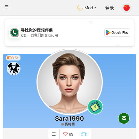
Weshrak
Toggle
Mode
登录
navigation
💖
寻找你的理想伴侣
💖
立即下载我们的交友应用！
💕
💕
0.5/1
0
Sara1990
長時間
69