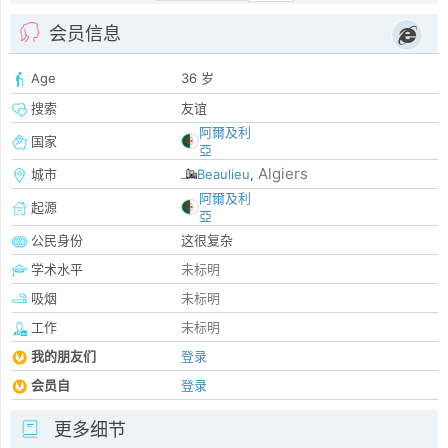
会员信息
Age
36 岁
搜索
友谊
阿爾及利
国家
亞
Algiers
城市
Beaulieu
,
阿爾及利
起源
亞
公民身份
这很复杂
学术水平
未标明
吸烟
未标明
工作
未标明
我的朋友们
登录
会员自
登录
更多细节