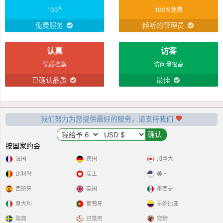
%
100
100%免费
免费服务
倾听的管理员
认真
访客
优质档案
访问量很高
已确认品质
最佳
我们努力为您提供最好的服务，请支持我们
按国家约会
法国
德国
加拿大
比利时
瑞士
美国
西班牙
英国
墨西哥
意大利
葡萄牙
哥伦比亚
瑞典
已禁用
宠物