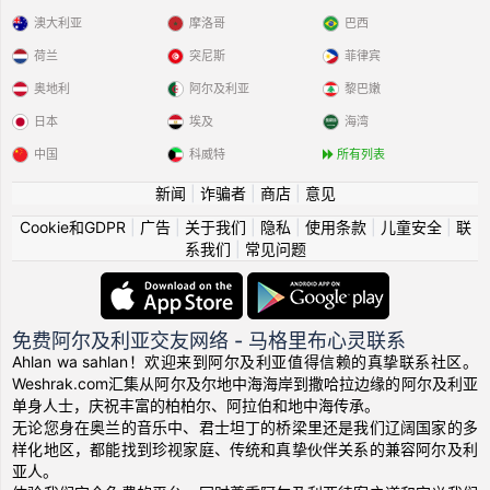
澳大利亚
摩洛哥
巴西
荷兰
突尼斯
菲律宾
奥地利
阿尔及利亚
黎巴嫩
日本
埃及
海湾
中国
科威特
所有列表
新闻
|
诈骗者
|
商店
|
意见
Cookie和GDPR
|
广告
|
关于我们
|
隐私
|
使用条款
|
儿童安全
|
联
系我们
|
常见问题
免费阿尔及利亚交友网络 - 马格里布心灵联系
Ahlan wa sahlan！欢迎来到阿尔及利亚值得信赖的真挚联系社区。
Weshrak.com汇集从阿尔及尔地中海海岸到撒哈拉边缘的阿尔及利亚
单身人士，庆祝丰富的柏柏尔、阿拉伯和地中海传承。
无论您身在奥兰的音乐中、君士坦丁的桥梁里还是我们辽阔国家的多
样化地区，都能找到珍视家庭、传统和真挚伙伴关系的兼容阿尔及利
亚人。