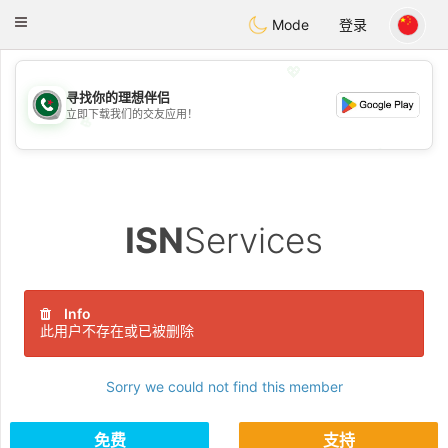
Weshrak
Toggle
Mode
登录
navigation
💖
寻找你的理想伴侣
立即下载我们的交友应用！
💖
💕
💕
ISN
Services
Info
此用户不存在或已被删除
Sorry we could not find this member
免费
支持