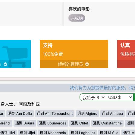
喜欢的电影
未标明
支持
认真
100%免费
优质档
务
倾听的管理员
我们努力为您提供最好的服务，请
身人士： 阿爾及利亞
ar
遇到 Aïn Defla
遇到 Aïn Témouchent
遇到 Algiers
遇到 Annaba
遇到 
réridj
遇到 Bouira
遇到 Boumerdes
遇到 Chlef
遇到 Constantine
遇到 D
遇到 Illizi
遇到 Jijel
遇到 Khenchela
遇到 Laghouat
遇到 M Sila
遇到 Ma