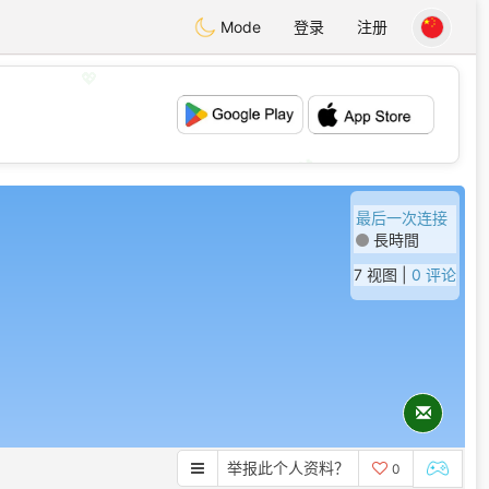
Mode
登录
注册
💖
💕
最后一次连接
長時間
7 视图 |
0 评论
举报此个人资料？
0