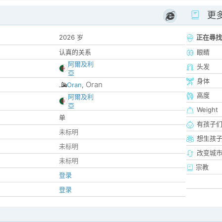
更
2026 岁
正在尋找
认真的关系
眼睛
阿爾及利
头发
亞
身体
Oran
Oran
,
高度
阿爾及利
亞
Weight
单
有孩子
未标明
想生孩
未标明
改变城市
未标明
宗教
登录
登录