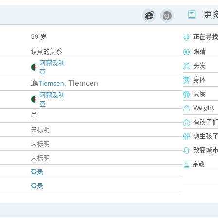
更
59 岁
正在尋找
认真的关系
眼睛
阿爾及利
头发
亞
身体
Tlemcen
Tlemcen
,
高度
阿爾及利
亞
Weight
单
有孩子
未标明
想生孩
未标明
改变城市
未标明
宗教
登录
登录