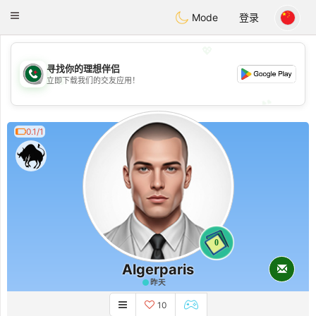
Weshrak
Toggle
Mode
登录
navigation
💖
寻找你的理想伴侣
💖
立即下载我们的交友应用！
💕
💕
0.1/1
0
Algerparis
昨天
10