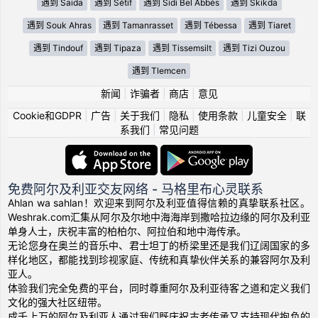
遇到 Saida
遇到 Sétif
遇到 Sidi Bel Abbès
遇到 Skikda
遇到 Souk Ahras
遇到 Tamanrasset
遇到 Tébessa
遇到 Tiaret
遇到 Tindouf
遇到 Tipaza
遇到 Tissemsilt
遇到 Tizi Ouzou
遇到 Tlemcen
新闻
|
诈骗者
|
商店
|
意见
Cookie和GDPR
|
广告
|
关于我们
|
隐私
|
使用条款
|
儿童安全
|
联
系我们
|
常见问题
免费阿尔及利亚交友网络 - 马格里布心灵联系
Ahlan wa sahlan！欢迎来到阿尔及利亚值得信赖的真挚联系社区。
Weshrak.com汇集从阿尔及尔地中海海岸到撒哈拉边缘的阿尔及利亚
单身人士，庆祝丰富的柏柏尔、阿拉伯和地中海传承。
无论您身在奥兰的音乐中、君士坦丁的桥梁里还是我们辽阔国家的多
样化地区，都能找到珍视家庭、传统和真挚伙伴关系的兼容阿尔及利
亚人。
体验我们完全免费的平台，同时尊重阿尔及利亚待客之道和定义我们
文化的强大社区纽带。
成千上万的阿尔及利亚人通过我们既庆祝古老传承又支持现代抱负的