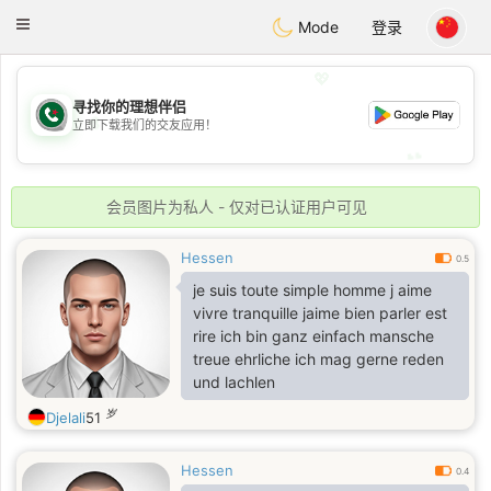
Weshrak
Toggle
Mode
登录
navigation
💖
寻找你的理想伴侣
💖
立即下载我们的交友应用！
💕
💕
会员图片为私人 - 仅对已认证用户可见
Hessen
0.5
je suis toute simple homme j aime
vivre tranquille jaime bien parler est
rire ich bin ganz einfach mansche
treue ehrliche ich mag gerne reden
und lachlen
岁
Djelali
51
Hessen
0.4