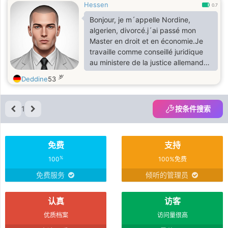
Hessen
0.7
Bonjour, je m´appelle Nordine,
algerien, divorcé.j´ai passé mon
Master en droit et en économie.Je
travaille comme conseillé juridique
au ministere de la justice allemande.
Je suis un homme qui fait ce qu´il dit
岁
Deddine
53
et il dit ce qu´il fait. Le reste a
découvrir!!
1
按条件搜索
免费
支持
%
100
100%免费
免费服务
倾听的管理员
认真
访客
优质档案
访问量很高