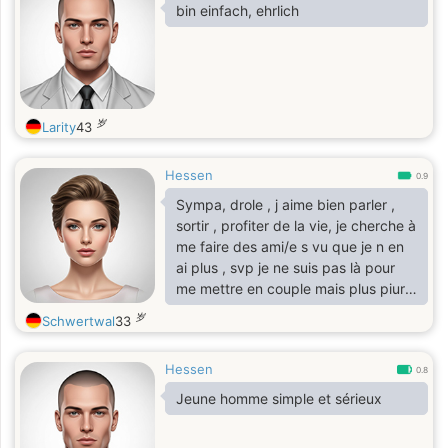
bin einfach, ehrlich
岁
Larity
43
Hessen
0.9
Sympa, drole , j aime bien parler ,
sortir , profiter de la vie, je cherche à
me faire des ami/e s vu que je n en
ai plus , svp je ne suis pas là pour
me mettre en couple mais plus piur
trouver à qui parler de temps à autre
岁
Schwertwal
33
Hessen
0.8
Jeune homme simple et sérieux