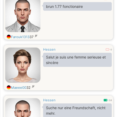
brun 1.77 fonctionaire
岁
Farouk1313
37
Hessen
0
Salut je suis une femme serieuse et
sincère
岁
Maeee00
32
Hessen
0.8
Suche nur eine Freundschaft, nicht
mehr.