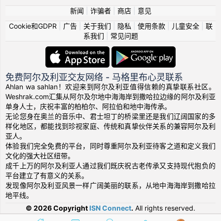
新闻
|
诈骗者
|
商店
|
意见
Cookie和GDPR
|
广告
|
关于我们
|
隐私
|
使用条款
|
儿童安全
|
联
系我们
|
常见问题
免费阿尔及利亚交友网络 - 马格里布心灵联系
Ahlan wa sahlan！欢迎来到阿尔及利亚值得信赖的真挚联系社区。
Weshrak.com汇集从阿尔及尔地中海海岸到撒哈拉边缘的阿尔及利亚
单身人士，庆祝丰富的柏柏尔、阿拉伯和地中海传承。
无论您身在奥兰的音乐中、君士坦丁的桥梁里还是我们辽阔国家的多
样化地区，都能找到珍视家庭、传统和真挚伙伴关系的兼容阿尔及利
亚人。
体验我们完全免费的平台，同时尊重阿尔及利亚待客之道和定义我们
文化的强大社区纽带。
成千上万的阿尔及利亚人通过我们既庆祝古老传承又支持现代抱负的
平台建立了有意义的关系。
发现像阿尔及利亚风景一样广阔美丽的联系，从地中海海岸到撒哈拉
地平线。
© 2026 Copyright
ISN Connect
.
All rights reserved.