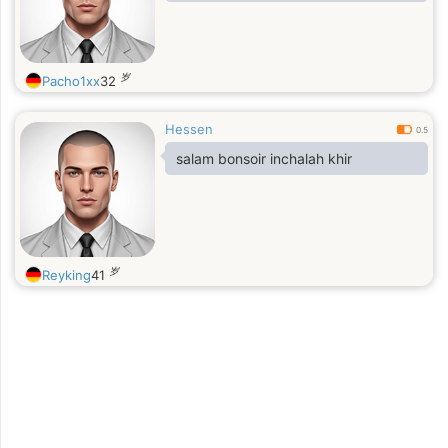
岁
Pacho1xx
32
Hessen
0.5
salam bonsoir inchalah khir
岁
Reyking
41