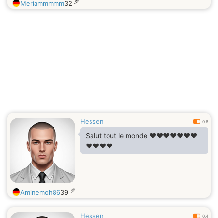
岁
Meriammmmm
32
Hessen
0.6
Salut tout le monde ❤️❤️❤️❤️❤️❤️❤️
❤️❤️❤️❤️
岁
Aminemoh86
39
Hessen
0.4