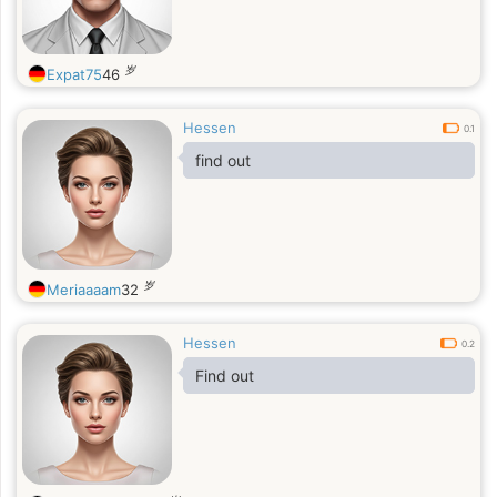
岁
Expat75
46
Hessen
0.1
find out
岁
Meriaaaam
32
Hessen
0.2
Find out