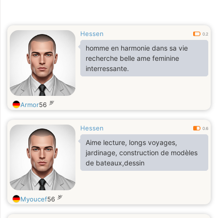
Hessen
0.2
homme en harmonie dans sa vie
recherche belle ame feminine
interressante.
岁
Armor
56
Hessen
0.6
Aime lecture, longs voyages,
jardinage, construction de modèles
de bateaux,dessin
岁
Myoucef
56