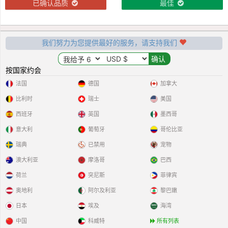
已确认品质
最佳
我们努力为您提供最好的服务，请支持我们
按国家约会
法国
德国
加拿大
比利时
瑞士
美国
西班牙
英国
墨西哥
意大利
葡萄牙
哥伦比亚
瑞典
已禁用
宠物
澳大利亚
摩洛哥
巴西
荷兰
突尼斯
菲律宾
奥地利
阿尔及利亚
黎巴嫩
日本
埃及
海湾
中国
科威特
所有列表