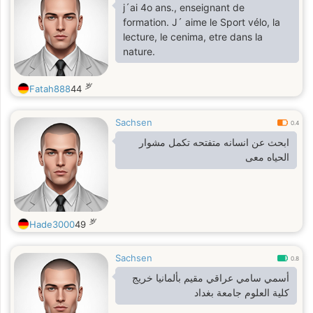
j´ai 4o ans., enseignant de
formation. J´ aime le Sport vélo, la
lecture, le cenima, etre dans la
nature.
岁
Fatah888
44
Sachsen
0.4
ابحث عن انسانه متفتحه تكمل مشوار
الحياه معى
岁
Hade3000
49
Sachsen
0.8
أسمي سامي عراقي مقيم بألمانيا خريج
كلية العلوم جامعة بغداد