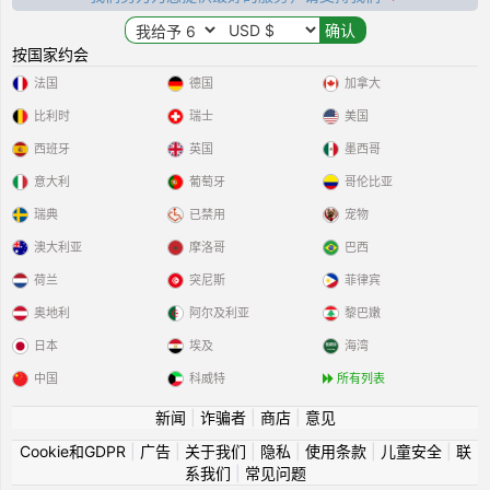
按国家约会
法国
德国
加拿大
比利时
瑞士
美国
西班牙
英国
墨西哥
意大利
葡萄牙
哥伦比亚
瑞典
已禁用
宠物
澳大利亚
摩洛哥
巴西
荷兰
突尼斯
菲律宾
奥地利
阿尔及利亚
黎巴嫩
日本
埃及
海湾
中国
科威特
所有列表
新闻
|
诈骗者
|
商店
|
意见
Cookie和GDPR
|
广告
|
关于我们
|
隐私
|
使用条款
|
儿童安全
|
联
系我们
|
常见问题