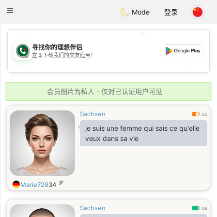
Weshrak
Toggle
Mode
登录
navigation
💖
寻找你的理想伴侣
立即下载我们的交友应用！
💖
💕
💕
会员图片为私人 - 仅对已认证用户可见
Sachsen
0.5
je suis une femme qui sais ce qu'elle
veux dans sa vie
岁
Marie729
34
Sachsen
0.8