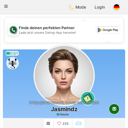
Weshrak
Toggle
Mode
Login
navigation
💖
Finde deinen perfekten Partner
💖
Lade jetzt unsere Dating-App herunter!
💕
💕
0.8/1
1
il n'ya pas de hasards, suivez votre intuition
Jasmindz
Heute
355