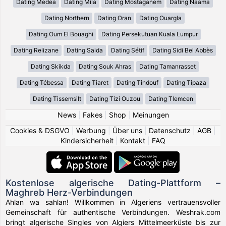
Dating Medea
Dating Mila
Dating Mostaganem
Dating Naâma
Dating Northern
Dating Oran
Dating Ouargla
Dating Oum El Bouaghi
Dating Persekutuan Kuala Lumpur
Dating Relizane
Dating Saida
Dating Sétif
Dating Sidi Bel Abbès
Dating Skikda
Dating Souk Ahras
Dating Tamanrasset
Dating Tébessa
Dating Tiaret
Dating Tindouf
Dating Tipaza
Dating Tissemsilt
Dating Tizi Ouzou
Dating Tlemcen
News
|
Fakes
|
Shop
|
Meinungen
Cookies & DSGVO
|
Werbung
|
Über uns
|
Datenschutz
|
AGB
|
Kindersicherheit
|
Kontakt
|
FAQ
Kostenlose algerische Dating-Plattform –
Maghreb Herz-Verbindungen
Ahlan wa sahlan! Willkommen in Algeriens vertrauensvoller
Gemeinschaft für authentische Verbindungen. Weshrak.com
bringt algerische Singles von Algiers Mittelmeerküste bis zur