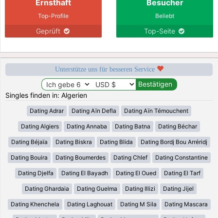
Ernsthaft
Besucher
Top-Profile
Beliebt
Geprüft
Top-Seite
Unterstütze uns für besseren Service
Singles finden in: Algerien
Dating Adrar
Dating Aïn Defla
Dating Aïn Témouchent
Dating Algiers
Dating Annaba
Dating Batna
Dating Béchar
Dating Béjaïa
Dating Biskra
Dating Blida
Dating Bordj Bou Arréridj
Dating Bouira
Dating Boumerdes
Dating Chlef
Dating Constantine
Dating Djelfa
Dating El Bayadh
Dating El Oued
Dating El Tarf
Dating Ghardaia
Dating Guelma
Dating Illizi
Dating Jijel
Dating Khenchela
Dating Laghouat
Dating M Sila
Dating Mascara