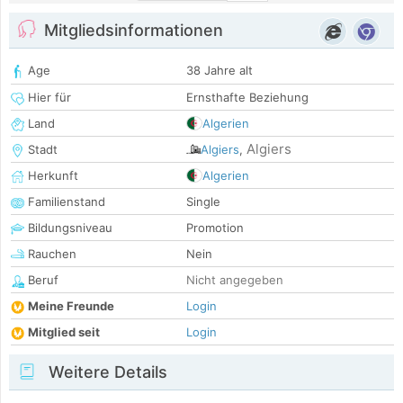
Mitgliedsinformationen
Age
38 Jahre alt
Hier für
Ernsthafte Beziehung
Land
Algerien
Algiers
Stadt
Algiers
,
Herkunft
Algerien
Familienstand
Single
Bildungsniveau
Promotion
Rauchen
Nein
Beruf
Nicht angegeben
Meine Freunde
Login
Mitglied seit
Login
Weitere Details