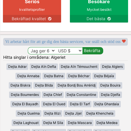
Seriös
Besökare
kvalitetsprofiler
Mycket besökt
Bekräftad kvalitet
Det bästa
Vi arbetar hårt för att ge dig den bästa servicen, var snäll och stöd oss
Hitta singlar i områdena: Algeriet
Dejta Adrar
Dejta Aïn Defla
Dejta Aïn Témouchent
Dejta Algiers
Dejta Annaba
Dejta Batna
Dejta Béchar
Dejta Béjaïa
Dejta Biskra
Dejta Blida
Dejta Bordj Bou Arréridj
Dejta Bouira
Dejta Boumerdes
Dejta Chlef
Dejta Constantine
Dejta Djelfa
Dejta El Bayadh
Dejta El Oued
Dejta El Tarf
Dejta Ghardaia
Dejta Guelma
Dejta Illizi
Dejta Jijel
Dejta Khenchela
Dejta Laghouat
Dejta M Sila
Dejta Mascara
Dejta Medea