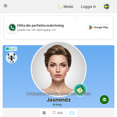
Weshrak
Toggle
Mode
Logga in
navigation
💖
Hitta din perfekta matchning
💖
Ladda ner vår dejtingapp nu!
💕
💕
0.8/1
1
il n'ya pas de hasards, suivez votre intuition
Jasmindz
Idag
355