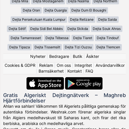
Dejta Mila
Dejta Mostaganem
Dejta Naâma
Dejta Northern
Dejta Oran
Dejta Ouargla
Dejta Oum El Bouaghi
Dejta Persekutuan Kuala Lumpur
Dejta Relizane
Dejta Saida
Dejta Sétif
Dejta Sidi Bel Abbès
Dejta Skikda
Dejta Souk Ahras
Dejta Tamanrasset
Dejta Tébessa
Dejta Tiaret
Dejta Tindouf
Dejta Tipaza
Dejta Tissemsilt
Dejta Tizi Ouzou
Dejta Tlemcen
Nyheter
|
Bedragare
|
Butik
|
Åsikter
Cookies & GDPR
|
Reklam
|
Om oss
|
Integritet
|
Användarvillkor
|
Barnsäkerhet
|
Kontakt
|
FAQ
Gratis Algeriskt Dejtingnätverk – Maghreb
Hjärtförbindelser
Ahlan wa sahlan! Välkommen till Algeriets pålitliga gemenskap för
autentiska förbindelser. Weshrak.com förenar algeriska singlar
från Algiers medelhavskust till Saharas kant, och firar det rika
berbiska, arabiska och medelhavliga arvet.