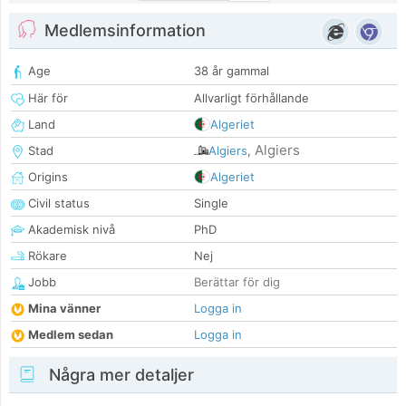
Medlemsinformation
Age
38 år gammal
Här för
Allvarligt förhållande
Land
Algeriet
Algiers
Stad
Algiers
,
Origins
Algeriet
Civil status
Single
Akademisk nivå
PhD
Rökare
Nej
Jobb
Berättar för dig
Mina vänner
Logga in
Medlem sedan
Logga in
Några mer detaljer