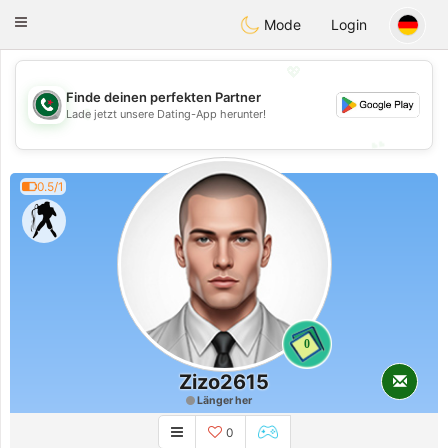
Weshrak
Toggle
Mode
Login
navigation
💖
Finde deinen perfekten Partner
💖
Lade jetzt unsere Dating-App herunter!
💕
💕
0.5/1
0
Zizo2615
Länger her
0