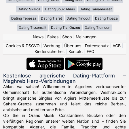
Dating Skikda
Dating Souk Ahras
Dating Tamanrasset
Dating Tébessa
Dating Tiaret
Dating Tindouf
Dating Tipaza
Dating Tissemsilt
Dating Tizi Ouzou
Dating Tlemcen
News
|
Fakes
|
Shop
|
Meinungen
Cookies & DSGVO
|
Werbung
|
Über uns
|
Datenschutz
|
AGB
|
Kindersicherheit
|
Kontakt
|
FAQ
Kostenlose algerische Dating-Plattform –
Maghreb Herz-Verbindungen
Ahlan wa sahlan! Willkommen in Algeriens vertrauensvoller
Gemeinschaft für authentische Verbindungen. Weshrak.com
bringt algerische Singles von Algiers Mittelmeerküste bis zur
Sahara-Grenze zusammen und feiert das reiche Berber-,
arabische und mediterrane Erbe.
Ob Sie in Orans Musik, Constantines Brücken oder den
vielfältigen Regionen unserer weiten Nation sind – finden Sie
kompatible Algerier, die Familie, Tradition und echte