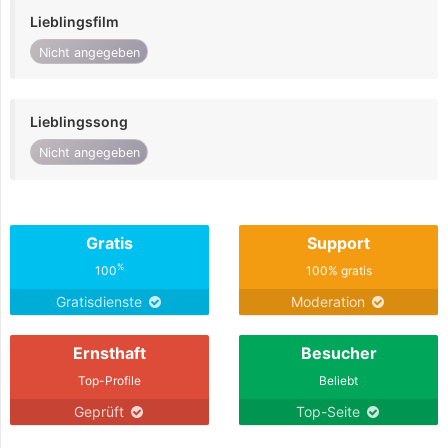
Lieblingsfilm
Nicht angegeben
Lieblingssong
Nicht angegeben
Gratis
Support
%
100
100% gratis
Gratisdienste
Moderation
Ernsthaft
Besucher
Top-Profile
Beliebt
Geprüft
Top-Seite