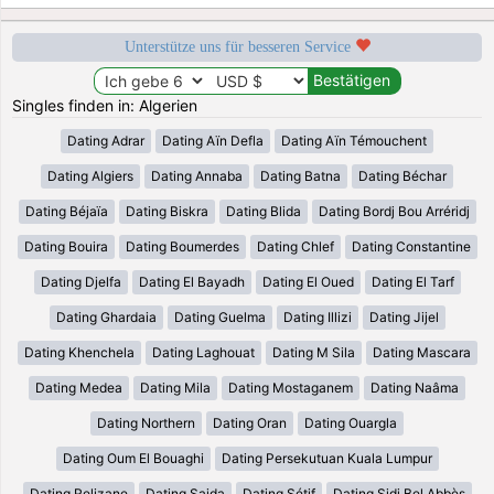
Unterstütze uns für besseren Service
Singles finden in: Algerien
Dating Adrar
Dating Aïn Defla
Dating Aïn Témouchent
Dating Algiers
Dating Annaba
Dating Batna
Dating Béchar
Dating Béjaïa
Dating Biskra
Dating Blida
Dating Bordj Bou Arréridj
Dating Bouira
Dating Boumerdes
Dating Chlef
Dating Constantine
Dating Djelfa
Dating El Bayadh
Dating El Oued
Dating El Tarf
Dating Ghardaia
Dating Guelma
Dating Illizi
Dating Jijel
Dating Khenchela
Dating Laghouat
Dating M Sila
Dating Mascara
Dating Medea
Dating Mila
Dating Mostaganem
Dating Naâma
Dating Northern
Dating Oran
Dating Ouargla
Dating Oum El Bouaghi
Dating Persekutuan Kuala Lumpur
Dating Relizane
Dating Saida
Dating Sétif
Dating Sidi Bel Abbès