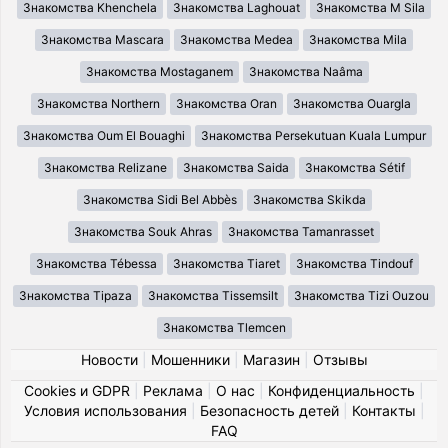
Знакомства Khenchela
Знакомства Laghouat
Знакомства M Sila
Знакомства Mascara
Знакомства Medea
Знакомства Mila
Знакомства Mostaganem
Знакомства Naâma
Знакомства Northern
Знакомства Oran
Знакомства Ouargla
Знакомства Oum El Bouaghi
Знакомства Persekutuan Kuala Lumpur
Знакомства Relizane
Знакомства Saida
Знакомства Sétif
Знакомства Sidi Bel Abbès
Знакомства Skikda
Знакомства Souk Ahras
Знакомства Tamanrasset
Знакомства Tébessa
Знакомства Tiaret
Знакомства Tindouf
Знакомства Tipaza
Знакомства Tissemsilt
Знакомства Tizi Ouzou
Знакомства Tlemcen
Новости
|
Мошенники
|
Магазин
|
Отзывы
Cookies и GDPR
|
Реклама
|
О нас
|
Конфиденциальность
|
Условия использования
|
Безопасность детей
|
Контакты
|
FAQ