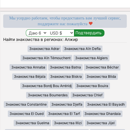
Мы усердно работаем, чтобы предоставить вам лучший сервис,
поддержите нас пожалуйста
Найти знакомства в регионах: Алжир
Знакомства Adrar
Знакомства Aïn Defla
Знакомства Aïn Témouchent
Знакомства Algiers
Знакомства Annaba
Знакомства Batna
Знакомства Béchar
Знакомства Béjaïa
Знакомства Biskra
Знакомства Blida
Знакомства Bordj Bou Arréridj
Знакомства Bouira
Знакомства Boumerdes
Знакомства Chlef
Знакомства Constantine
Знакомства Djelfa
Знакомства El Bayadh
Знакомства El Oued
Знакомства El Tarf
Знакомства Ghardaia
Знакомства Guelma
Знакомства Illizi
Знакомства Jijel