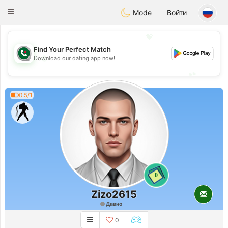
Weshrak
Toggle
Mode
Войти
navigation
💖
Find Your Perfect Match
💖
Download our dating app now!
💕
💕
0.5/1
0
Zizo2615
Давно
0