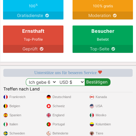
%
100
100% gratis
Gratisdienste
Moderation
Ernsthaft
Besucher
Top-Profile
Beliebt
Geprüft
Top-Seite
Unterstütze uns für besseren Service
Treffen nach Land
Frankreich
Deutschland
Kanada
Belgien
Schweiz
USA
Spanien
England
Mexiko
Italien
Portugal
Kolumbien
Schweden
Behinderte
Tiere