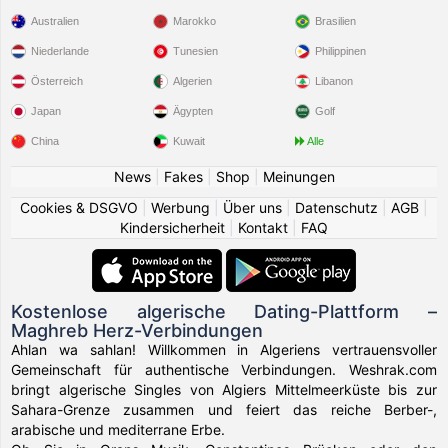
Australien
Marokko
Brasilien
Niederlande
Tunesien
Philippinen
Österreich
Algerien
Libanon
Japan
Ägypten
Golf
China
Kuwait
Alle
News
|
Fakes
|
Shop
|
Meinungen
Cookies & DSGVO
|
Werbung
|
Über uns
|
Datenschutz
|
AGB
|
Kindersicherheit
|
Kontakt
|
FAQ
Kostenlose algerische Dating-Plattform –
Maghreb Herz-Verbindungen
Ahlan wa sahlan! Willkommen in Algeriens vertrauensvoller
Gemeinschaft für authentische Verbindungen. Weshrak.com
bringt algerische Singles von Algiers Mittelmeerküste bis zur
Sahara-Grenze zusammen und feiert das reiche Berber-,
arabische und mediterrane Erbe.