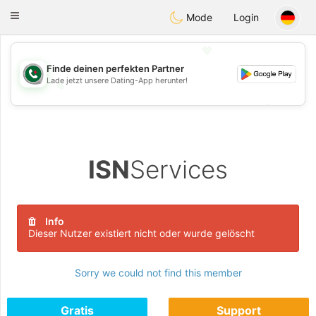
Weshrak
Toggle
Mode
Login
navigation
💖
Finde deinen perfekten Partner
Lade jetzt unsere Dating-App herunter!
💖
💕
💕
ISN
Services
Info
Dieser Nutzer existiert nicht oder wurde gelöscht
Sorry we could not find this member
Gratis
Support