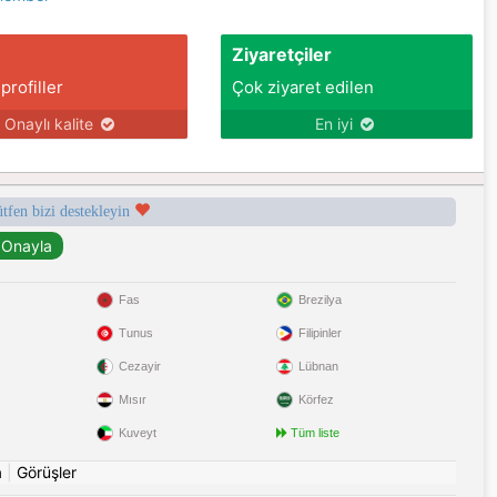
Ziyaretçiler
 profiller
Çok ziyaret edilen
Onaylı kalite
En iyi
ütfen bizi destekleyin
Fas
Brezilya
Tunus
Filipinler
Cezayir
Lübnan
Mısır
Körfez
Kuveyt
Tüm liste
a
|
Görüşler