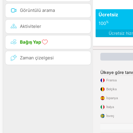
Görüntülü arama
Ücretsiz
%
100
Aktiviteler
Ücretsiz hiz
Bağış Yap
Zaman çizelgesi
Ülkeye göre tan
Fransa
Belçika
İspanya
İtalya
İsveç