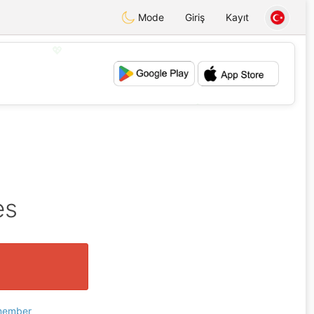
Mode
Giriş
Kayıt
💖
💕
es
 member