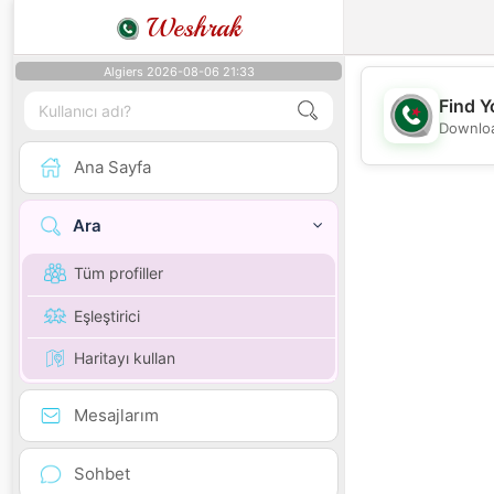
Weshrak
Algiers 2026-08-06 21:33
Find Y
Downloa
Ana Sayfa
Ara
Tüm profiller
Eşleştirici
Haritayı kullan
Mesajlarım
Sohbet