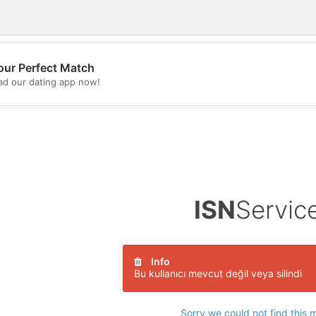
our Perfect Match
d our dating app now!
💖
💕
ISN
Servic
Info
Bu kullanıcı mevcut değil veya silindi
Sorry we could not find this