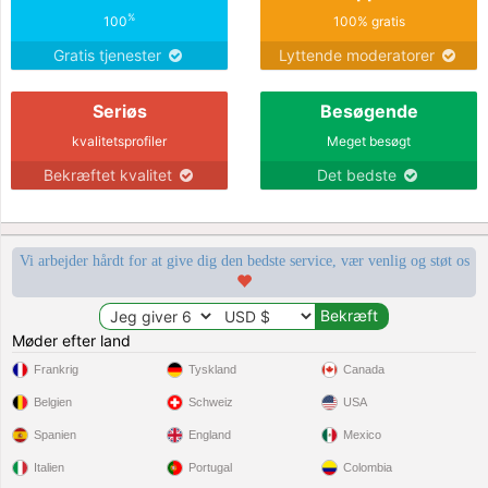
%
100
100% gratis
Gratis tjenester
Lyttende moderatorer
Seriøs
Besøgende
kvalitetsprofiler
Meget besøgt
Bekræftet kvalitet
Det bedste
Vi arbejder hårdt for at give dig den bedste service, vær venlig og støt os
Møder efter land
Frankrig
Tyskland
Canada
Belgien
Schweiz
USA
Spanien
England
Mexico
Italien
Portugal
Colombia