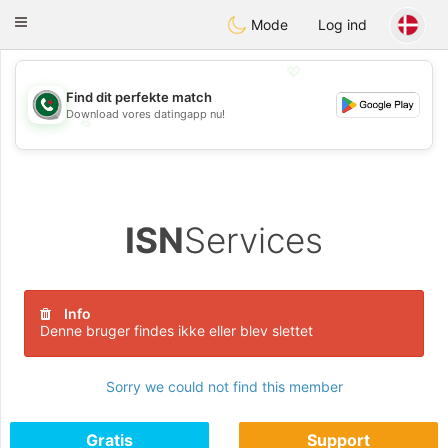
Weshrak
Toggle
Mode
Log ind
navigation
💖
Find dit perfekte match
Download vores datingapp nu!
💖
💕
💕
ISN
Services
Info
Denne bruger findes ikke eller blev slettet
Sorry we could not find this member
Gratis
Support