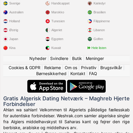
Sverige
Handicappet
Kæledyr
Australien
Marokko
Brasilien
Holland
Tunesien
Filippinerne
Østrig
Algeriet
Libanon
Japan
Egypten
Golfen
Kina
Kuwait
Hele listen
Nyheder
|
Svindlere
|
Butik
|
Meninger
Cookies & GDPR
|
Reklame
|
Om os
|
Privatliv
|
Brugsvilkår
|
Børnesikkerhed
|
Kontakt
|
FAQ
Gratis Algerisk Dating Netværk – Maghreb Hjerte
Forbindelser
Ahlan wa sahlan! Velkommen til Algeriets pålidelige fællesskab
for autentiske forbindelser. Weshrak.com samler algeriske singler
fra Algiers middelhavskyst til Saharas kant og fejrer den rige
berbiske, arabiske og middelhavs arv.