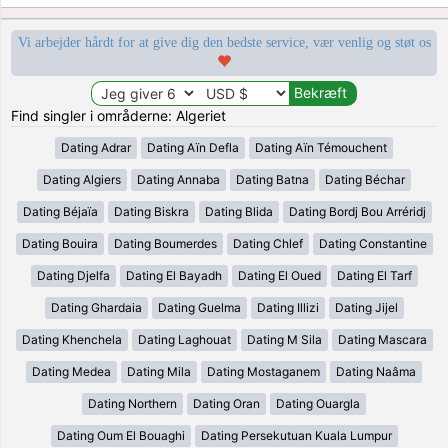
Vi arbejder hårdt for at give dig den bedste service, vær venlig og støt os
Find singler i områderne: Algeriet
Dating Adrar
Dating Aïn Defla
Dating Aïn Témouchent
Dating Algiers
Dating Annaba
Dating Batna
Dating Béchar
Dating Béjaïa
Dating Biskra
Dating Blida
Dating Bordj Bou Arréridj
Dating Bouira
Dating Boumerdes
Dating Chlef
Dating Constantine
Dating Djelfa
Dating El Bayadh
Dating El Oued
Dating El Tarf
Dating Ghardaia
Dating Guelma
Dating Illizi
Dating Jijel
Dating Khenchela
Dating Laghouat
Dating M Sila
Dating Mascara
Dating Medea
Dating Mila
Dating Mostaganem
Dating Naâma
Dating Northern
Dating Oran
Dating Ouargla
Dating Oum El Bouaghi
Dating Persekutuan Kuala Lumpur