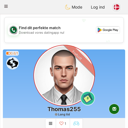
Weshrak
Toggle
Mode
Log ind
navigation
💖
Find dit perfekte match
💖
Download vores datingapp nu!
💕
💕
Forbudt
0.6/1
0
Thomas255
Lang tid
1