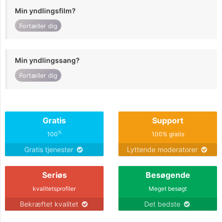
Min yndlingsfilm?
Fortæller dig
Min yndlingssang?
Fortæller dig
Gratis
Support
%
100
100% gratis
Gratis tjenester
Lyttende moderatorer
Seriøs
Besøgende
kvalitetsprofiler
Meget besøgt
Bekræftet kvalitet
Det bedste