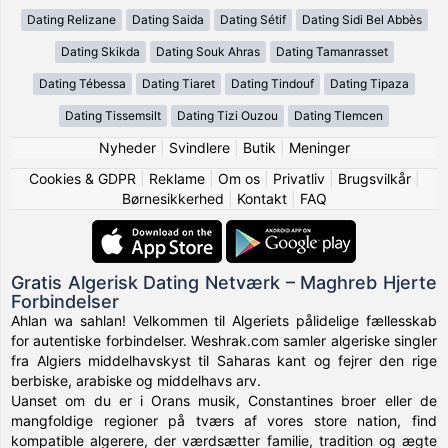
Dating Relizane
Dating Saida
Dating Sétif
Dating Sidi Bel Abbès
Dating Skikda
Dating Souk Ahras
Dating Tamanrasset
Dating Tébessa
Dating Tiaret
Dating Tindouf
Dating Tipaza
Dating Tissemsilt
Dating Tizi Ouzou
Dating Tlemcen
Nyheder
|
Svindlere
|
Butik
|
Meninger
Cookies & GDPR
|
Reklame
|
Om os
|
Privatliv
|
Brugsvilkår
|
Børnesikkerhed
|
Kontakt
|
FAQ
Gratis Algerisk Dating Netværk – Maghreb Hjerte
Forbindelser
Ahlan wa sahlan! Velkommen til Algeriets pålidelige fællesskab
for autentiske forbindelser. Weshrak.com samler algeriske singler
fra Algiers middelhavskyst til Saharas kant og fejrer den rige
berbiske, arabiske og middelhavs arv.
Uanset om du er i Orans musik, Constantines broer eller de
mangfoldige regioner på tværs af vores store nation, find
kompatible algerere, der værdsætter familie, tradition og ægte