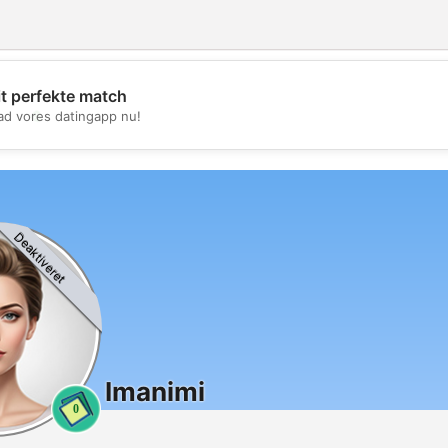
it perfekte match
💖
d vores datingapp nu!
💕
Deaktiveret
Imanimi
0