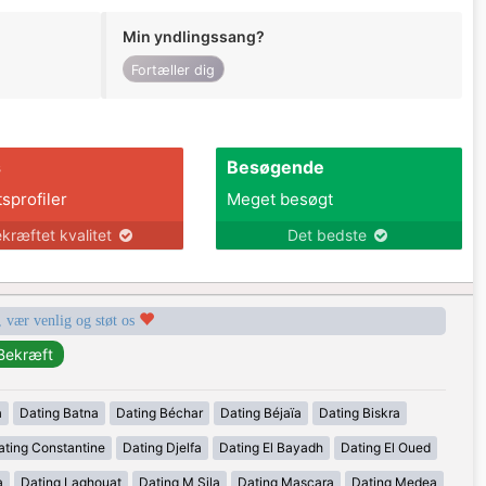
Min yndlingssang?
Fortæller dig
s
Besøgende
tsprofiler
Meget besøgt
kræftet kvalitet
Det bedste
, vær venlig og støt os
a
Dating Batna
Dating Béchar
Dating Béjaïa
Dating Biskra
ating Constantine
Dating Djelfa
Dating El Bayadh
Dating El Oued
a
Dating Laghouat
Dating M Sila
Dating Mascara
Dating Medea