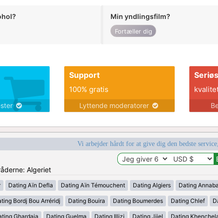
ohol?
Min yndlingsfilm?
Fortæller dig
Support
Seriø
100% gratis
kvalite
ester
Lyttende moderatorer
Be
Vi arbejder hårdt for at give dig den bedste service
råderne: Algeriet
r
Dating Aïn Defla
Dating Aïn Témouchent
Dating Algiers
Dating Annab
ting Bordj Bou Arréridj
Dating Bouira
Dating Boumerdes
Dating Chlef
D
ating Ghardaia
Dating Guelma
Dating Illizi
Dating Jijel
Dating Khenchel