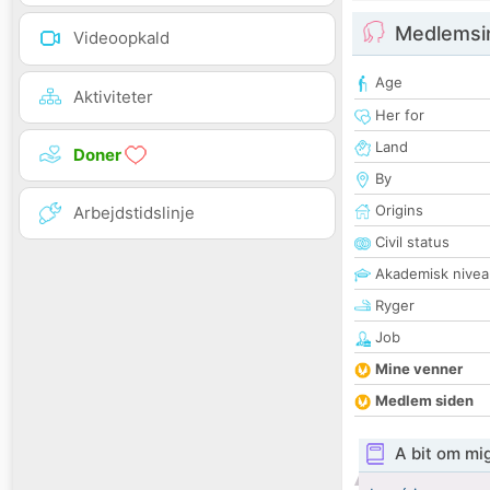
Medlemsi
Videoopkald
Age
Aktiviteter
Her for
Land
Doner
By
Origins
Arbejdstidslinje
Civil status
Akademisk nivea
Ryger
Job
Mine venner
Medlem siden
A bit om mi