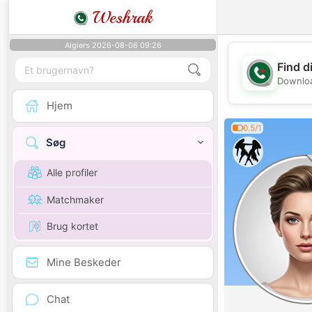
Weshrak
Algiers 2026-08-06 09:26
Find d
Downloa
Hjem
0.5/1
Søg
Alle profiler
Matchmaker
Brug kortet
Mine Beskeder
Chat