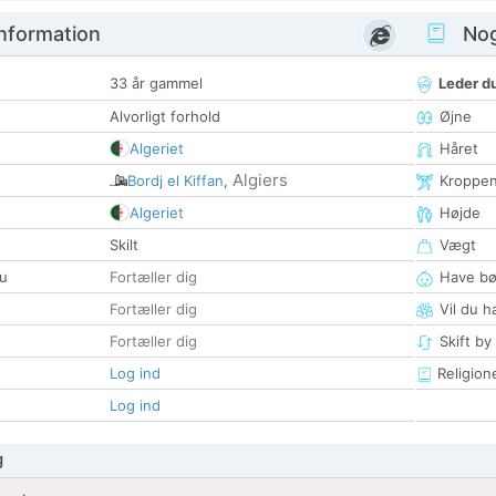
nformation
Nogl
33 år gammel
Leder du
Alvorligt forhold
Øjne
Algeriet
Håret
Algiers
Bordj el Kiffan
,
Kroppe
Algeriet
Højde
Skilt
Vægt
u
Fortæller dig
Have bø
Fortæller dig
Vil du h
Fortæller dig
Skift by
Log ind
Religion
Log ind
g