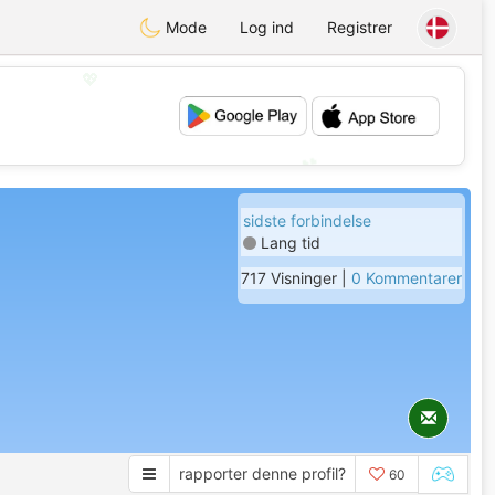
Mode
Log ind
Registrer
💖
💕
sidste forbindelse
Lang tid
717 Visninger |
0 Kommentarer
rapporter denne profil?
60