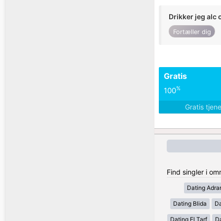
Drikker jeg alc 
Fortæller dig
Gratis
%
100
Gratis tjen
Find singler i om
Dating Adra
Dating Blida
Da
Dating El Tarf
D