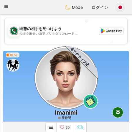
Weshrak
Toggle
Mode
ログイン
navigation
💖
理想の相手を見つけよう
💖
今すぐ出会い系アプリをダウンロード！
💕
💕
非アクティブ化
0.5/1
0
Imanimi
長時間
60