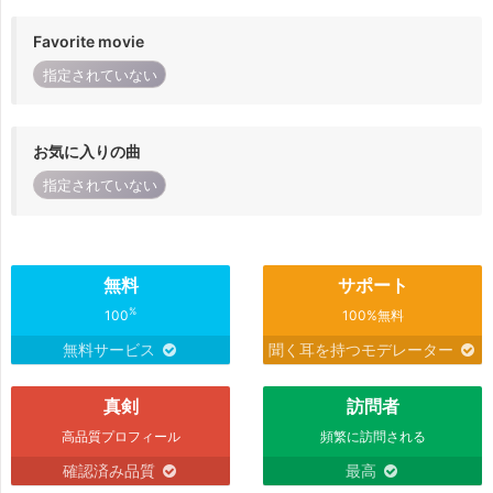
Favorite movie
指定されていない
お気に入りの曲
指定されていない
無料
サポート
%
100
100%無料
無料サービス
聞く耳を持つモデレーター
真剣
訪問者
高品質プロフィール
頻繁に訪問される
確認済み品質
最高