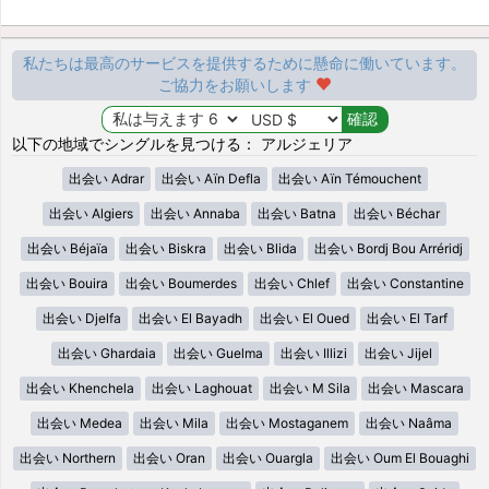
私たちは最高のサービスを提供するために懸命に働いています。
ご協力をお願いします
以下の地域でシングルを見つける： アルジェリア
出会い Adrar
出会い Aïn Defla
出会い Aïn Témouchent
出会い Algiers
出会い Annaba
出会い Batna
出会い Béchar
出会い Béjaïa
出会い Biskra
出会い Blida
出会い Bordj Bou Arréridj
出会い Bouira
出会い Boumerdes
出会い Chlef
出会い Constantine
出会い Djelfa
出会い El Bayadh
出会い El Oued
出会い El Tarf
出会い Ghardaia
出会い Guelma
出会い Illizi
出会い Jijel
出会い Khenchela
出会い Laghouat
出会い M Sila
出会い Mascara
出会い Medea
出会い Mila
出会い Mostaganem
出会い Naâma
出会い Northern
出会い Oran
出会い Ouargla
出会い Oum El Bouaghi