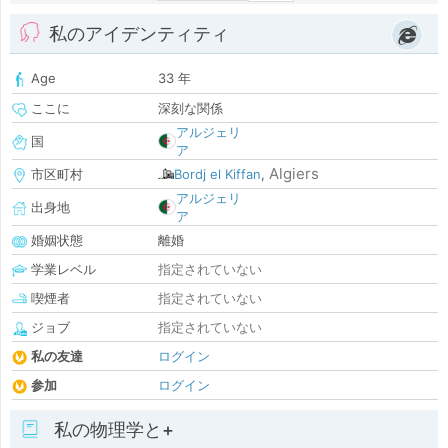
私のアイデンティティ
Age
33 年
ここに
深刻な関係
アルジェリ
国
ア
Algiers
市区町村
Bordj el Kiffan
,
アルジェリ
出身地
ア
婚姻状態
離婚
学業レベル
指定されていない
喫煙者
指定されていない
ジョブ
指定されていない
私の友達
ログイン
参加
ログイン
私の物理学と+