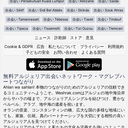
出会い Persekutuan Kuala Lumpur
出会い Relizane
出会い Saida
出会い Sétif
出会い Sidi Bel Abbès
出会い Skikda
出会い Souk Ahras
出会い Tamanrasset
出会い Tébessa
出会い Tiaret
出会い Tindouf
出会い Tipaza
出会い Tissemsilt
出会い Tizi Ouzou
出会い Tlemcen
ニュース
|
詐欺師
|
ストア
|
意見
Cookie & GDPR
|
広告
|
私たちについて
|
プライバシー
|
利用規約
|
子どもの安全
|
お問い合わせ
|
よくある質問
無料アルジェリア出会いネットワーク - マグレブハ
ートつながり
Ahlan wa sahlan! 本物のつながりのためのアルジェリアの信頼でき
るコミュニティへようこそ。Weshrak.comはアルジェの地中海沿岸
からサハラの端まで、アルジェリア人シングルを結びつけ、豊かな
ベルベル、アラブ、地中海の遺産を祝います。
オランの音楽、コンスタンティンの橋、広大な国の多様な地域にい
ても、家族、伝統、真のパートナーシップを大切にする相性の良い
アルジェリア人を見つけてください。
アルジェリアのもてなしと私たちの文化を定義する強いコミュニテ