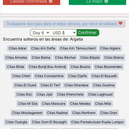
Calidad confirmada
Lo mejor
Trabajamos duro para darte el mejor servicio, por favor sé solidario
Encuentra solteros en las áreas de: Argelia
Citas Adrar
Citas Aïn Defla
Citas Aïn Témouchent
Citas Algiers
Citas Annaba
Citas Batna
Citas Béchar
Citas Béjaïa
Citas Biskra
Citas Blida
Citas Bordj Bou Arréridj
Citas Bouira
Citas Boumerdes
Citas Chlef
Citas Constantine
Citas Djelfa
Citas El Bayadh
Citas El Oued
Citas El Tarf
Citas Ghardaia
Citas Guelma
Citas Illizi
Citas Jijel
Citas Khenchela
Citas Laghouat
Citas M Sila
Citas Mascara
Citas Medea
Citas Mila
Citas Mostaganem
Citas Naâma
Citas Northern
Citas Oran
Citas Ouargla
Citas Oum El Bouaghi
Citas Persekutuan Kuala Lumpur