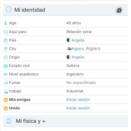
Mi identidad
Age
45 años
Aquí para
Relación seria
País
Argelia
Algiers
City
Algiers
,
Origin
Argelia
Estado civil
Soltera
Nivel académico
Ingeniero
Fumar
No especificado
trabajo
Industrial
Mis amigos
Iniciar sesión
Unido
Iniciar sesión
Mi física y +