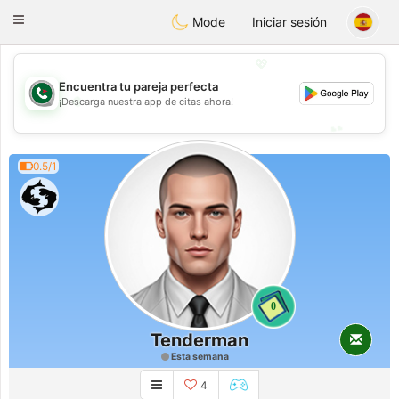
Weshrak
Toggle
Mode
Iniciar sesión
navigation
💖
Encuentra tu pareja perfecta
💖
¡Descarga nuestra app de citas ahora!
💕
💕
0.5/1
0
Tenderman
Esta semana
4