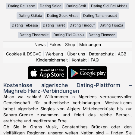
Dating Relizane
Dating Saida
Dating Sétif
Dating Sidi Bel Abbès
Dating Skikda
Dating Souk Ahras
Dating Tamanrasset
Dating Tébessa
Dating Tiaret
Dating Tindouf
Dating Tipaza
Dating Tissemsilt
Dating Tizi Ouzou
Dating Tlemcen
News
|
Fakes
|
Shop
|
Meinungen
Cookies & DSGVO
|
Werbung
|
Über uns
|
Datenschutz
|
AGB
|
Kindersicherheit
|
Kontakt
|
FAQ
Kostenlose algerische Dating-Plattform –
Maghreb Herz-Verbindungen
Ahlan wa sahlan! Willkommen in Algeriens vertrauensvoller
Gemeinschaft für authentische Verbindungen. Weshrak.com
bringt algerische Singles von Algiers Mittelmeerküste bis zur
Sahara-Grenze zusammen und feiert das reiche Berber-,
arabische und mediterrane Erbe.
Ob Sie in Orans Musik, Constantines Brücken oder den
vielfältigen Regionen unserer weiten Nation sind – finden Sie