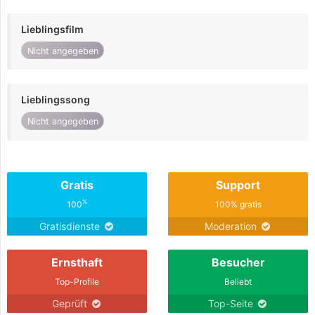
Lieblingsfilm
Nicht angegeben
Lieblingssong
Nicht angegeben
Gratis
Support
%
100
100% gratis
Gratisdienste
Moderation
Ernsthaft
Besucher
Top-Profile
Beliebt
Geprüft
Top-Seite