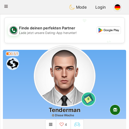
Weshrak
Toggle
Mode
Login
navigation
💖
Finde deinen perfekten Partner
💖
Lade jetzt unsere Dating-App herunter!
💕
💕
0.5/1
0
Tenderman
Diese Woche
4