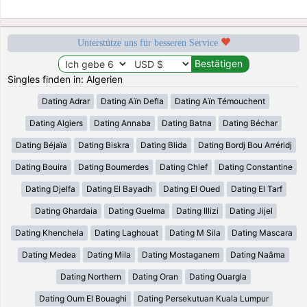
Unterstütze uns für besseren Service
Singles finden in: Algerien
Dating Adrar
Dating Aïn Defla
Dating Aïn Témouchent
Dating Algiers
Dating Annaba
Dating Batna
Dating Béchar
Dating Béjaïa
Dating Biskra
Dating Blida
Dating Bordj Bou Arréridj
Dating Bouira
Dating Boumerdes
Dating Chlef
Dating Constantine
Dating Djelfa
Dating El Bayadh
Dating El Oued
Dating El Tarf
Dating Ghardaia
Dating Guelma
Dating Illizi
Dating Jijel
Dating Khenchela
Dating Laghouat
Dating M Sila
Dating Mascara
Dating Medea
Dating Mila
Dating Mostaganem
Dating Naâma
Dating Northern
Dating Oran
Dating Ouargla
Dating Oum El Bouaghi
Dating Persekutuan Kuala Lumpur