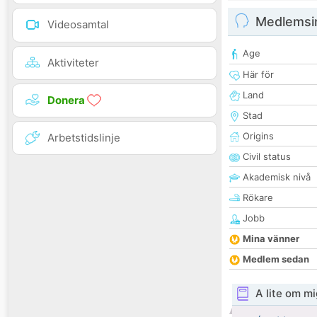
Medlemsi
Videosamtal
Age
Aktiviteter
Här för
Land
Donera
Stad
Origins
Arbetstidslinje
Civil status
Akademisk nivå
Rökare
Jobb
Mina vänner
Medlem sedan
A lite om mi