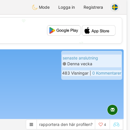
Mode
Logga in
Registrera
💖
💕
senaste anslutning
Denna vecka
483 Visningar |
0 Kommentarer
rapportera den här profilen?
4