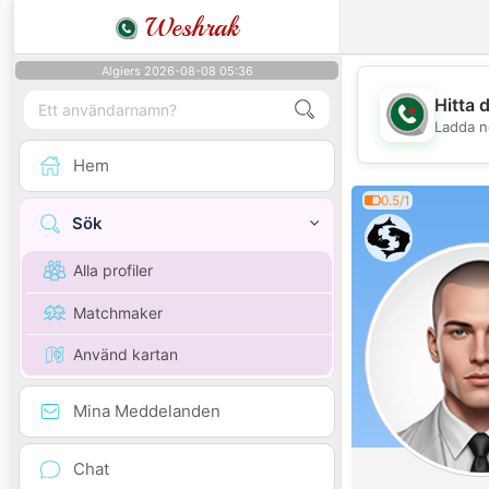
Weshrak
Algiers 2026-08-08 05:36
Hitta 
Ladda n
Hem
0.5/1
Sök
Alla profiler
Matchmaker
Använd kartan
Mina Meddelanden
Chat