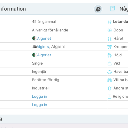
nformation
Någ
45 år gammal
Letar du
Allvarligt förhållande
Ögon
Algeriet
Håret
Algiers
Algiers
,
Kroppe
Algeriet
Höjd
Single
Vikt
Ingenjör
Have ba
Berättar för dig
Vill ha 
Industriell
Ändra st
Logga in
Religion
Logga in
g