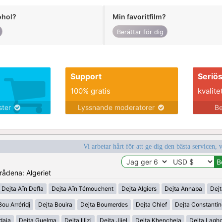
ohol?
Min favoritfilm?
Berättar för dig
Support
Seriö
100% gratis
kvalite
nster
Lyssnande moderatorer
Be
Vi arbetar hårt för att ge dig den bästa servicen, 
mrådena: Algeriet
Dejta Aïn Defla
Dejta Aïn Témouchent
Dejta Algiers
Dejta Annaba
Dejt
Bou Arréridj
Dejta Bouira
Dejta Boumerdes
Dejta Chlef
Dejta Constanti
daia
Dejta Guelma
Dejta Illizi
Dejta Jijel
Dejta Khenchela
Dejta Lagh