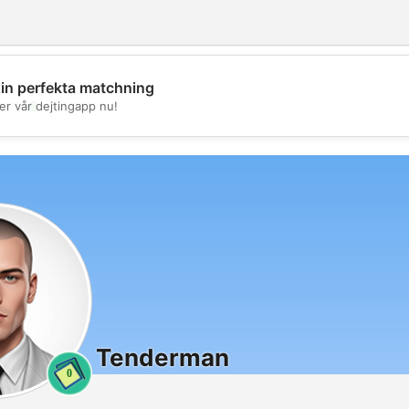
din perfekta matchning
💖
er vår dejtingapp nu!
💕
Tenderman
0