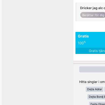
Dricker jag alc 
Berättar för dig
Gratis
%
100
Gratis tjä
Hitta singlar i o
Dejta Adrar
Dejta Bordj 
Dejta Ghar