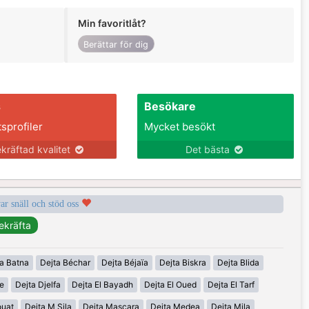
Min favoritlåt?
Berättar för dig
s
Besökare
tsprofiler
Mycket besökt
kräftad kvalitet
Det bästa
var snäll och stöd oss
a Batna
Dejta Béchar
Dejta Béjaïa
Dejta Biskra
Dejta Blida
ne
Dejta Djelfa
Dejta El Bayadh
Dejta El Oued
Dejta El Tarf
ouat
Dejta M Sila
Dejta Mascara
Dejta Medea
Dejta Mila