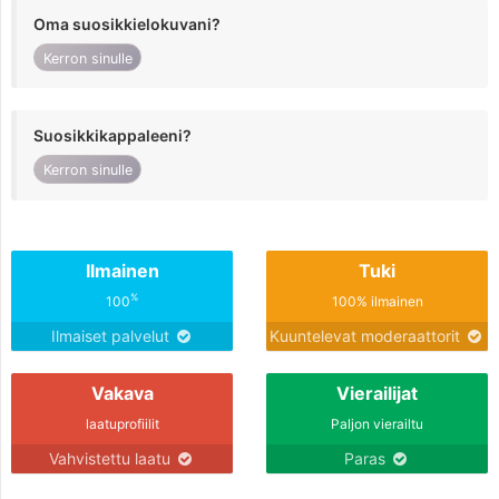
Oma suosikkielokuvani?
Kerron sinulle
Suosikkikappaleeni?
Kerron sinulle
Ilmainen
Tuki
%
100
100% ilmainen
Ilmaiset palvelut
Kuuntelevat moderaattorit
Vakava
Vierailijat
laatuprofiilit
Paljon vierailtu
Vahvistettu laatu
Paras