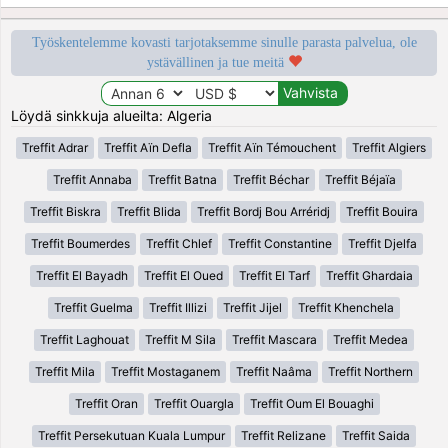
Työskentelemme kovasti tarjotaksemme sinulle parasta palvelua, ole
ystävällinen ja tue meitä
Löydä sinkkuja alueilta: Algeria
Treffit Adrar
Treffit Aïn Defla
Treffit Aïn Témouchent
Treffit Algiers
Treffit Annaba
Treffit Batna
Treffit Béchar
Treffit Béjaïa
Treffit Biskra
Treffit Blida
Treffit Bordj Bou Arréridj
Treffit Bouira
Treffit Boumerdes
Treffit Chlef
Treffit Constantine
Treffit Djelfa
Treffit El Bayadh
Treffit El Oued
Treffit El Tarf
Treffit Ghardaia
Treffit Guelma
Treffit Illizi
Treffit Jijel
Treffit Khenchela
Treffit Laghouat
Treffit M Sila
Treffit Mascara
Treffit Medea
Treffit Mila
Treffit Mostaganem
Treffit Naâma
Treffit Northern
Treffit Oran
Treffit Ouargla
Treffit Oum El Bouaghi
Treffit Persekutuan Kuala Lumpur
Treffit Relizane
Treffit Saida