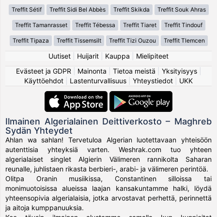
Treffit Sétif
Treffit Sidi Bel Abbès
Treffit Skikda
Treffit Souk Ahras
Treffit Tamanrasset
Treffit Tébessa
Treffit Tiaret
Treffit Tindouf
Treffit Tipaza
Treffit Tissemsilt
Treffit Tizi Ouzou
Treffit Tlemcen
Uutiset
|
Huijarit
|
Kauppa
|
Mielipiteet
Evästeet ja GDPR
|
Mainonta
|
Tietoa meistä
|
Yksityisyys
|
Käyttöehdot
|
Lastenturvallisuus
|
Yhteystiedot
|
UKK
Ilmainen Algerialainen Deittiverkosto – Maghreb
Sydän Yhteydet
Ahlan wa sahlan! Tervetuloa Algerian luotettavaan yhteisöön
autenttisia yhteyksiä varten. Weshrak.com tuo yhteen
algerialaiset singlet Algierin Välimeren rannikolta Saharan
reunalle, juhlistaen rikasta berbieri-, arabi- ja välimeren perintöä.
Olitpa Oranin musiikissa, Constantinen silloissa tai
monimuotoisissa alueissa laajan kansakuntamme halki, löydä
yhteensopivia algerialaisia, jotka arvostavat perhettä, perinnettä
ja aitoja kumppanuuksia.