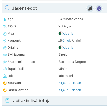
Jäsentiedot
Age
34 vuotta vanha
Täällä
Ystävyys
Maa
Algeria
Chlef
Kaupunki
Chlef
,
Origins
Algeria
Siviiliasema
Single
Akateeminen taso
Bachelor's Degree
Tupakoitsija
vähän
Job
laboratorio
Ystäväni
Kirjaudu sisään
Jäsen lähtien
Kirjaudu sisään
Joitakin lisätietoja