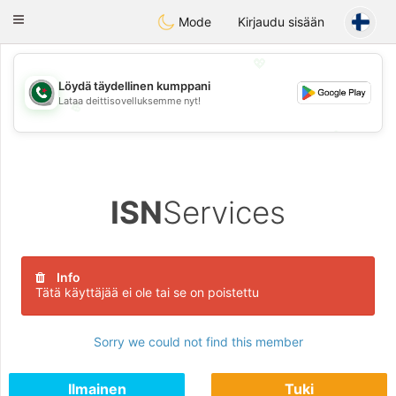
Weshrak
Toggle
Mode
Kirjaudu sisään
navigation
💖
Löydä täydellinen kumppani
Lataa deittisovelluksemme nyt!
💖
💕
💕
ISN
Services
Info
Tätä käyttäjää ei ole tai se on poistettu
Sorry we could not find this member
Ilmainen
Tuki