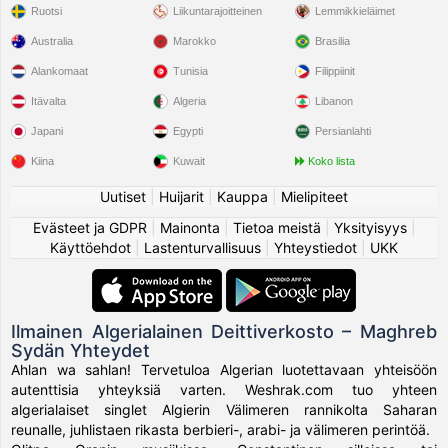
Ruotsi
Liikuntarajoitteinen
Lemmikkieläimet
Australia
Marokko
Brasilia
Alankomaat
Tunisia
Filippiinit
Itävalta
Algeria
Libanon
Japani
Egypti
Persianlahti
Kiina
Kuwait
Koko lista
Uutiset
|
Huijarit
|
Kauppa
|
Mielipiteet
Evästeet ja GDPR
|
Mainonta
|
Tietoa meistä
|
Yksityisyys
|
Käyttöehdot
|
Lastenturvallisuus
|
Yhteystiedot
|
UKK
Ilmainen Algerialainen Deittiverkosto – Maghreb
Sydän Yhteydet
Ahlan wa sahlan! Tervetuloa Algerian luotettavaan yhteisöön
autenttisia yhteyksiä varten. Weshrak.com tuo yhteen
algerialaiset singlet Algierin Välimeren rannikolta Saharan
reunalle, juhlistaen rikasta berbieri-, arabi- ja välimeren perintöä.