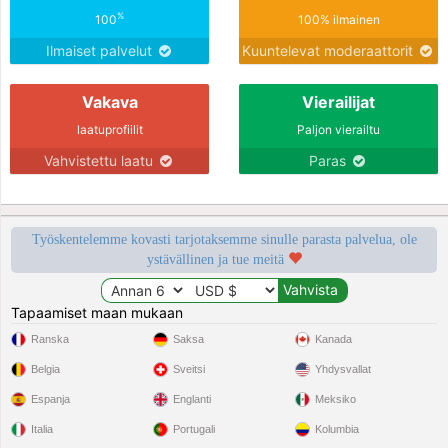
%
100
100% ilmainen
Ilmaiset palvelut
Kuuntelevat moderaattorit
Vakava
Vierailijat
laatuprofiilit
Paljon vierailtu
Vahvistettu laatu
Paras
Työskentelemme kovasti tarjotaksemme sinulle parasta palvelua, ole
ystävällinen ja tue meitä
Tapaamiset maan mukaan
Ranska
Saksa
Kanada
Belgia
Sveitsi
Yhdysvallat
Espanja
Englanti
Meksiko
Italia
Portugali
Kolumbia