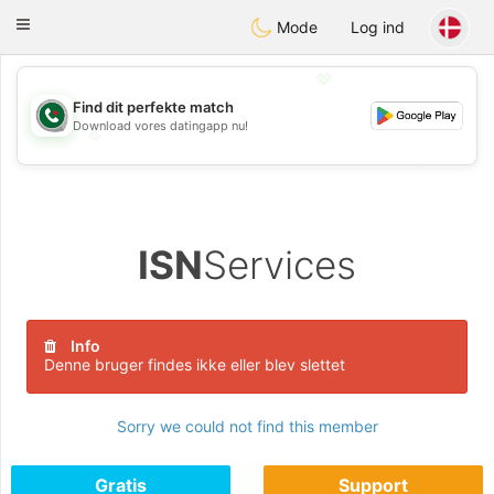
Weshrak
Toggle
Mode
Log ind
navigation
💖
Find dit perfekte match
Download vores datingapp nu!
💖
💕
💕
ISN
Services
Info
Denne bruger findes ikke eller blev slettet
Sorry we could not find this member
Gratis
Support