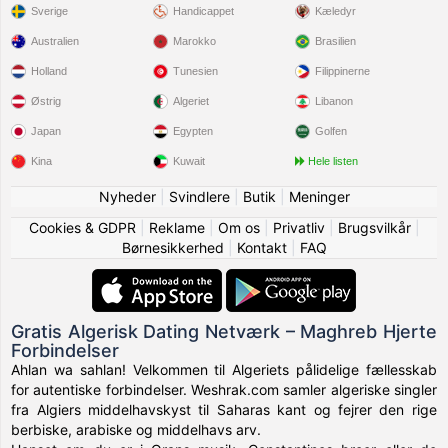
Sverige
Handicappet
Kæledyr
Australien
Marokko
Brasilien
Holland
Tunesien
Filippinerne
Østrig
Algeriet
Libanon
Japan
Egypten
Golfen
Kina
Kuwait
Hele listen
Nyheder
|
Svindlere
|
Butik
|
Meninger
Cookies & GDPR
|
Reklame
|
Om os
|
Privatliv
|
Brugsvilkår
|
Børnesikkerhed
|
Kontakt
|
FAQ
Gratis Algerisk Dating Netværk – Maghreb Hjerte
Forbindelser
Ahlan wa sahlan! Velkommen til Algeriets pålidelige fællesskab
for autentiske forbindelser. Weshrak.com samler algeriske singler
fra Algiers middelhavskyst til Saharas kant og fejrer den rige
berbiske, arabiske og middelhavs arv.