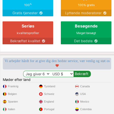
%
100
100% gratis
Gratis tjenester
Lyttende moderatorer
Seriøs
Besøgende
kvalitetsprofiler
Meget besøgt
Bekræftet kvalitet
Det bedste
Vi arbejder hårdt for at give dig den bedste service, vær venlig og støt os
Møder efter land
Frankrig
Tyskland
Canada
Belgien
Schweiz
USA
Spanien
England
Mexico
Italien
Portugal
Colombia