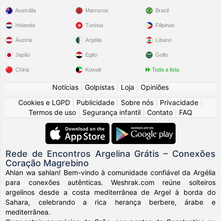
Austrália
Marrocos
Brasil
Holanda
Tunísia
Filipinas
Áustria
Argélia
Líbano
Japão
Egito
Golfo
China
Kuwait
Toda a lista
Notícias
|
Golpistas
|
Loja
|
Opiniões
Cookies e LGPD
|
Publicidade
|
Sobre nós
|
Privacidade
|
Termos de uso
|
Segurança infantil
|
Contato
|
FAQ
Rede de Encontros Argelina Grátis – Conexões
Coração Magrebino
Ahlan wa sahlan! Bem-vindo à comunidade confiável da Argélia
para conexões autênticas. Weshrak.com reúne solteiros
argelinos desde a costa mediterrânea de Argel à borda do
Sahara, celebrando a rica herança berbere, árabe e
mediterrânea.