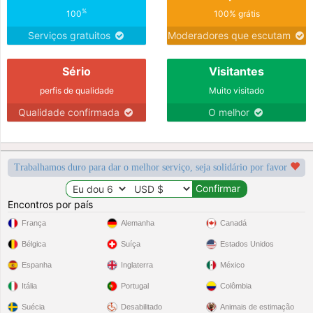
%
100
100% grátis
Serviços gratuitos
Moderadores que escutam
Sério
Visitantes
perfis de qualidade
Muito visitado
Qualidade confirmada
O melhor
Trabalhamos duro para dar o melhor serviço, seja solidário por favor
Encontros por país
França
Alemanha
Canadá
Bélgica
Suíça
Estados Unidos
Espanha
Inglaterra
México
Itália
Portugal
Colômbia
Suécia
Desabilitado
Animais de estimação