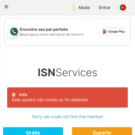
Weshrak
Toggle
Mode
Entrar
navigation
💖
Encontre seu par perfeito
Baixe agora nosso aplicativo de namoro!
💖
💕
💕
ISN
Services
Info
Este usuário não existe ou foi deletado
Sorry we could not find this member
Grátis
Suporte