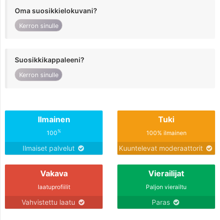
Oma suosikkielokuvani?
Kerron sinulle
Suosikkikappaleeni?
Kerron sinulle
Ilmainen
Tuki
%
100
100% ilmainen
Ilmaiset palvelut
Kuuntelevat moderaattorit
Vakava
Vierailijat
laatuprofiilit
Paljon vierailtu
Vahvistettu laatu
Paras