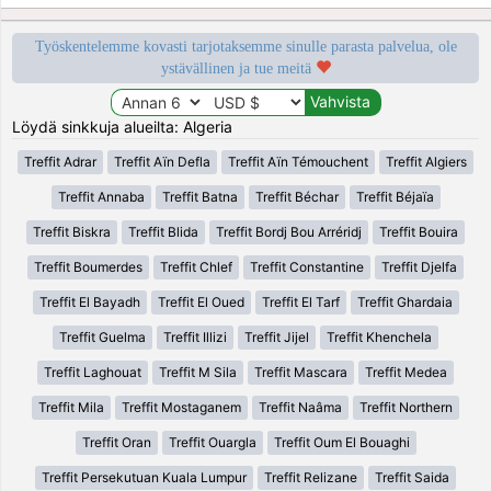
Työskentelemme kovasti tarjotaksemme sinulle parasta palvelua, ole
ystävällinen ja tue meitä
Löydä sinkkuja alueilta: Algeria
Treffit Adrar
Treffit Aïn Defla
Treffit Aïn Témouchent
Treffit Algiers
Treffit Annaba
Treffit Batna
Treffit Béchar
Treffit Béjaïa
Treffit Biskra
Treffit Blida
Treffit Bordj Bou Arréridj
Treffit Bouira
Treffit Boumerdes
Treffit Chlef
Treffit Constantine
Treffit Djelfa
Treffit El Bayadh
Treffit El Oued
Treffit El Tarf
Treffit Ghardaia
Treffit Guelma
Treffit Illizi
Treffit Jijel
Treffit Khenchela
Treffit Laghouat
Treffit M Sila
Treffit Mascara
Treffit Medea
Treffit Mila
Treffit Mostaganem
Treffit Naâma
Treffit Northern
Treffit Oran
Treffit Ouargla
Treffit Oum El Bouaghi
Treffit Persekutuan Kuala Lumpur
Treffit Relizane
Treffit Saida