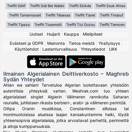
Treffit Sétif
Treffit Sidi Bel Abbès
Treffit Skikda
Treffit Souk Ahras
Treffit Tamanrasset
Treffit Tébessa
Treffit Tiaret
Treffit Tindouf
Treffit Tipaza
Treffit Tissemsilt
Treffit Tizi Ouzou
Treffit Tlemcen
Uutiset
|
Huijarit
|
Kauppa
|
Mielipiteet
Evästeet ja GDPR
|
Mainonta
|
Tietoa meistä
|
Yksityisyys
|
Käyttöehdot
|
Lastenturvallisuus
|
Yhteystiedot
|
UKK
Ilmainen Algerialainen Deittiverkosto – Maghreb
Sydän Yhteydet
Ahlan wa sahlan! Tervetuloa Algerian luotettavaan yhteisöön
autenttisia yhteyksiä varten. Weshrak.com tuo yhteen
algerialaiset singlet Algierin Välimeren rannikolta Saharan
reunalle, juhlistaen rikasta berbieri-, arabi- ja välimeren perintöä.
Olitpa Oranin musiikissa, Constantinen silloissa tai
monimuotoisissa alueissa laajan kansakuntamme halki, löydä
yhteensopivia algerialaisia, jotka arvostavat perhettä, perinnettä
ja aitoja kumppanuuksia.