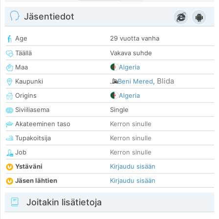
Jäsentiedot
Age
29 vuotta vanha
Täällä
Vakava suhde
Maa
Algeria
Blida
Kaupunki
Beni Mered
,
Origins
Algeria
Siviiliasema
Single
Akateeminen taso
Kerron sinulle
Tupakoitsija
Kerron sinulle
Job
Kerron sinulle
Ystäväni
Kirjaudu sisään
Jäsen lähtien
Kirjaudu sisään
Joitakin lisätietoja