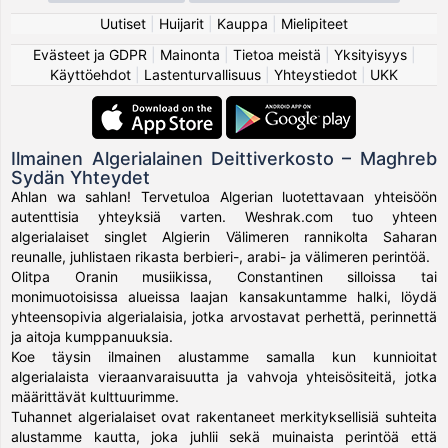
Uutiset
|
Huijarit
|
Kauppa
|
Mielipiteet
Evästeet ja GDPR
|
Mainonta
|
Tietoa meistä
|
Yksityisyys
|
Käyttöehdot
|
Lastenturvallisuus
|
Yhteystiedot
|
UKK
Ilmainen Algerialainen Deittiverkosto – Maghreb
Sydän Yhteydet
Ahlan wa sahlan! Tervetuloa Algerian luotettavaan yhteisöön
autenttisia yhteyksiä varten. Weshrak.com tuo yhteen
algerialaiset singlet Algierin Välimeren rannikolta Saharan
reunalle, juhlistaen rikasta berbieri-, arabi- ja välimeren perintöä.
Olitpa Oranin musiikissa, Constantinen silloissa tai
monimuotoisissa alueissa laajan kansakuntamme halki, löydä
yhteensopivia algerialaisia, jotka arvostavat perhettä, perinnettä
ja aitoja kumppanuuksia.
Koe täysin ilmainen alustamme samalla kun kunnioitat
algerialaista vieraanvaraisuutta ja vahvoja yhteisösiteitä, jotka
määrittävät kulttuurimme.
Tuhannet algerialaiset ovat rakentaneet merkityksellisiä suhteita
alustamme kautta, joka juhlii sekä muinaista perintöä että