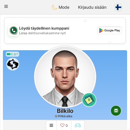
Weshrak
Toggle
Mode
Kirjaudu sisään
navigation
💖
Löydä täydellinen kumppani
💖
Lataa deittisovelluksemme nyt!
💕
💕
0.9/1
0
Bilkilo
Pitkä aika
0