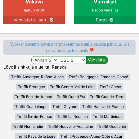
Vakava
Vierailijat
laatuprofiilit
Paljon vierailtu
Vahvistettu laatu
Paras
Työskentelemme kovasti tarjotaksemme sinulle parasta palvelua, ole
ystävällinen ja tue meitä
Löydä sinkkuja alueilta: Ranska
Treffit Auvergne-Rhône-Alpes
Treffit Bourgogne-Franche-Comté
Treffit Bretagne
Treffit Centre-Val de Loire
Treffit Corse
Treffit Fort-de-france
Treffit Grand Est
Treffit Grande-Terre
Treffit Guadeloupe
Treffit Guyane
Treffit Hauts-de-France
Treffit Île-de-France
Treffit La Réunion
Treffit Martinique
Treffit Normandie
Treffit Nouvelle-Aquitaine
Treffit Occitanie
Treffit Pays de la Loire
Treffit Provence-Alpes-Côte d Azur