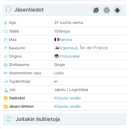
Jäsentiedot
Age
37 vuotta vanha
Täällä
Ystävyys
Maa
Ranska
Île-de-France
Kaupunki
Argenteuil
,
Origins
Yhdysvallat
Siviiliasema
Single
Akateeminen taso
Lukio
Tupakoitsija
ei
Job
Jakelu / Logistiikka
Ystäväni
Kirjaudu sisään
Jäsen lähtien
Kirjaudu sisään
Joitakin lisätietoja