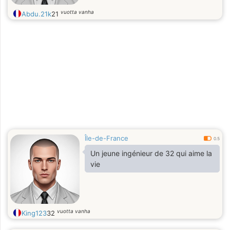
vuotta vanha
Abdu.21k
21
Île-de-France
0.5
Un jeune ingénieur de 32 qui aime la
vie
vuotta vanha
King123
32