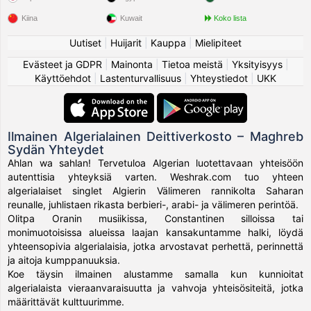
Kiina
Kuwait
Koko lista
Uutiset
|
Huijarit
|
Kauppa
|
Mielipiteet
Evästeet ja GDPR
|
Mainonta
|
Tietoa meistä
|
Yksityisyys
|
Käyttöehdot
|
Lastenturvallisuus
|
Yhteystiedot
|
UKK
Ilmainen Algerialainen Deittiverkosto – Maghreb
Sydän Yhteydet
Ahlan wa sahlan! Tervetuloa Algerian luotettavaan yhteisöön
autenttisia yhteyksiä varten. Weshrak.com tuo yhteen
algerialaiset singlet Algierin Välimeren rannikolta Saharan
reunalle, juhlistaen rikasta berbieri-, arabi- ja välimeren perintöä.
Olitpa Oranin musiikissa, Constantinen silloissa tai
monimuotoisissa alueissa laajan kansakuntamme halki, löydä
yhteensopivia algerialaisia, jotka arvostavat perhettä, perinnettä
ja aitoja kumppanuuksia.
Koe täysin ilmainen alustamme samalla kun kunnioitat
algerialaista vieraanvaraisuutta ja vahvoja yhteisösiteitä, jotka
määrittävät kulttuurimme.