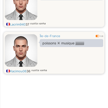
vuotta vanha
Lacrim940
37
Île-de-France
0.6
poissons ♓️ musique jjjjjjjjjjjj
vuotta vanha
Kacimou06
36