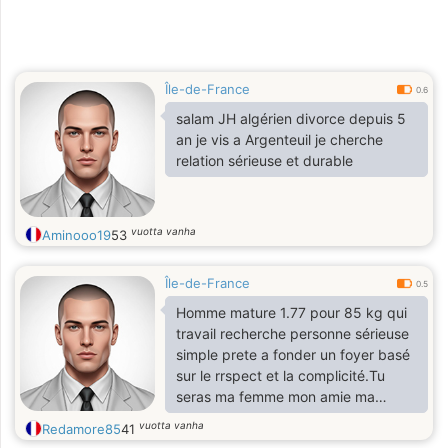
Île-de-France
0.6
salam JH algérien divorce depuis 5
an je vis a Argenteuil je cherche
relation sérieuse et durable
vuotta vanha
Aminooo19
53
Île-de-France
0.5
Homme mature 1.77 pour 85 kg qui
travail recherche personne sérieuse
simple prete a fonder un foyer basé
sur le rrspect et la complicité.Tu
seras ma femme mon amie ma
cherie ma rose et moi tes épines
vuotta vanha
Redamore85
41
pour te proteger