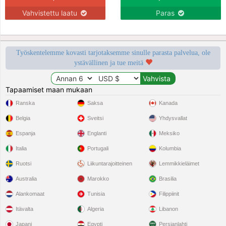
Vahvistettu laatu
Paras
Työskentelemme kovasti tarjotaksemme sinulle parasta palvelua, ole
ystävällinen ja tue meitä
Tapaamiset maan mukaan
Ranska
Saksa
Kanada
Belgia
Sveitsi
Yhdysvallat
Espanja
Englanti
Meksiko
Italia
Portugali
Kolumbia
Ruotsi
Liikuntarajoitteinen
Lemmikkieläimet
Australia
Marokko
Brasilia
Alankomaat
Tunisia
Filippiinit
Itävalta
Algeria
Libanon
Japani
Egypti
Persianlahti