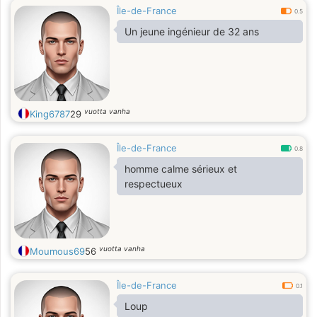
Île-de-France
0.5
Un jeune ingénieur de 32 ans
vuotta vanha
King6787
29
Île-de-France
0.8
homme calme sérieux et
respectueux
vuotta vanha
Moumous69
56
Île-de-France
0.1
Loup