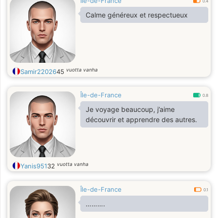
Île-de-France
0.4
Calme généreux et respectueux
vuotta vanha
Samir22026
45
Île-de-France
0.8
Je voyage beaucoup, j’aime
découvrir et apprendre des autres.
vuotta vanha
Yanis951
32
Île-de-France
0.1
……….