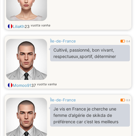
vuotta vanha
LiliaKh
23
Île-de-France
0.4
Cultivé, passionné, bon vivant,
respectueux,sportif, déterminer
vuotta vanha
Momoo91
37
Île-de-France
0.3
Je vis en France je cherche une
femme d’algérie de skikda de
préférence car c’est les meilleurs