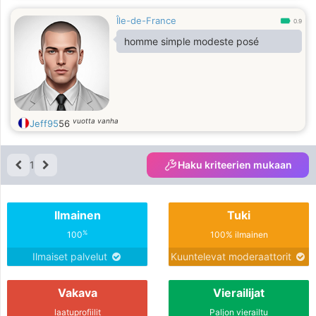
Île-de-France
0.9
homme simple modeste posé
vuotta vanha
Jeff95
56
1
Haku kriteerien mukaan
Ilmainen
Tuki
%
100
100% ilmainen
Ilmaiset palvelut
Kuuntelevat moderaattorit
Vakava
Vierailijat
laatuprofiilit
Paljon vierailtu