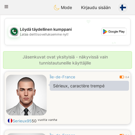
Weshrak
Toggle
Mode
Kirjaudu sisään
navigation
💖
Löydä täydellinen kumppani
💖
Lataa deittisovelluksemme nyt!
💕
💕
Jäsenkuvat ovat yksityisiä - näkyvissä vain
tunnistautuneille käyttäjille
Île-de-France
0.4
Sérieux, caractère trempé
vuotta vanha
Serieux95
50