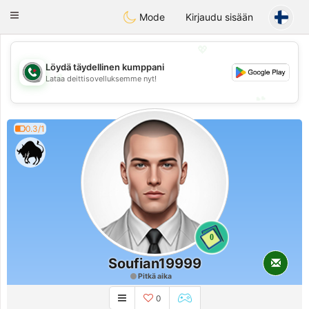
Weshrak
Toggle
Mode
Kirjaudu sisään
navigation
💖
Löydä täydellinen kumppani
💖
Lataa deittisovelluksemme nyt!
💕
💕
0.3/1
0
Soufian19999
Pitkä aika
0