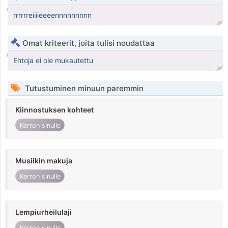
rrrrrreiiiieeeennnnnnnnn
Omat kriteerit, joita tulisi noudattaa
Ehtoja ei ole mukautettu
Tutustuminen minuun paremmin
Kiinnostuksen kohteet
Kerron sinulle
Musiikin makuja
Kerron sinulle
Lempiurheilulaji
Kerron sinulle