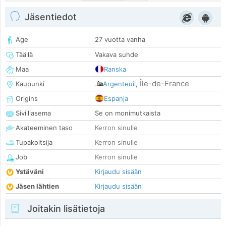
Jäsentiedot
Age
27 vuotta vanha
Täällä
Vakava suhde
Maa
Ranska
Île-de-France
Kaupunki
Argenteuil
,
Origins
Espanja
Siviiliasema
Se on monimutkaista
Akateeminen taso
Kerron sinulle
Tupakoitsija
Kerron sinulle
Job
Kerron sinulle
Ystäväni
Kirjaudu sisään
Jäsen lähtien
Kirjaudu sisään
Joitakin lisätietoja