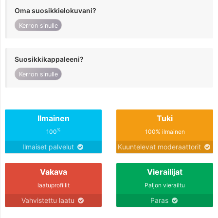
Oma suosikkielokuvani?
Kerron sinulle
Suosikkikappaleeni?
Kerron sinulle
Ilmainen
Tuki
%
100
100% ilmainen
Ilmaiset palvelut
Kuuntelevat moderaattorit
Vakava
Vierailijat
laatuprofiilit
Paljon vierailtu
Vahvistettu laatu
Paras