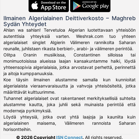
Ilmainen Algerialainen Deittiverkosto – Maghreb
Sydän Yhteydet
Ahlan wa sahlan! Tervetuloa Algerian luotettavaan yhteisöön
autenttisia yhteyksiä varten. Weshrak.com tuo yhteen
algerialaiset singlet Algierin Välimeren rannikolta Saharan
reunalle, juhlistaen rikasta berbieri-, arabi- ja välimeren perintöä.
Olitpa Oranin musiikissa, Constantinen silloissa tai
monimuotoisissa alueissa laajan kansakuntamme halki, löydä
yhteensopivia algerialaisia, jotka arvostavat perhettä, perinnettä
ja aitoja kumppanuuksia.
Koe täysin ilmainen alustamme samalla kun kunnioitat
algerialaista vieraanvaraisuutta ja vahvoja yhteisösiteitä, jotka
määrittävät kulttuurimme.
Tuhannet algerialaiset ovat rakentaneet merkityksellisiä suhteita
alustamme kautta, joka juhlii sekä muinaista perintöä että
moderneja pyrkimyksiä.
Löydä yhteysiä, jotka ovat yhtä laajoja ja kauniita kuin
algerialainen maisema, Välimeren rannoista Saharan
horisontteihin.
© 2026 Copyright
ISN Connect
.
All rights reserved.