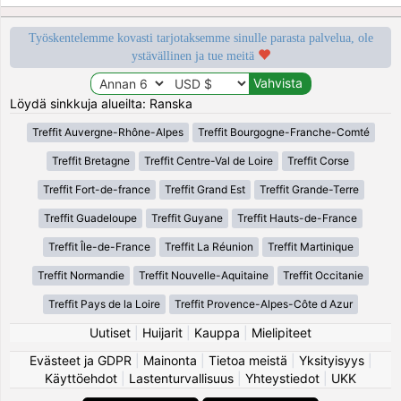
Työskentelemme kovasti tarjotaksemme sinulle parasta palvelua, ole
ystävällinen ja tue meitä
Löydä sinkkuja alueilta: Ranska
Treffit Auvergne-Rhône-Alpes
Treffit Bourgogne-Franche-Comté
Treffit Bretagne
Treffit Centre-Val de Loire
Treffit Corse
Treffit Fort-de-france
Treffit Grand Est
Treffit Grande-Terre
Treffit Guadeloupe
Treffit Guyane
Treffit Hauts-de-France
Treffit Île-de-France
Treffit La Réunion
Treffit Martinique
Treffit Normandie
Treffit Nouvelle-Aquitaine
Treffit Occitanie
Treffit Pays de la Loire
Treffit Provence-Alpes-Côte d Azur
Uutiset
|
Huijarit
|
Kauppa
|
Mielipiteet
Evästeet ja GDPR
|
Mainonta
|
Tietoa meistä
|
Yksityisyys
|
Käyttöehdot
|
Lastenturvallisuus
|
Yhteystiedot
|
UKK