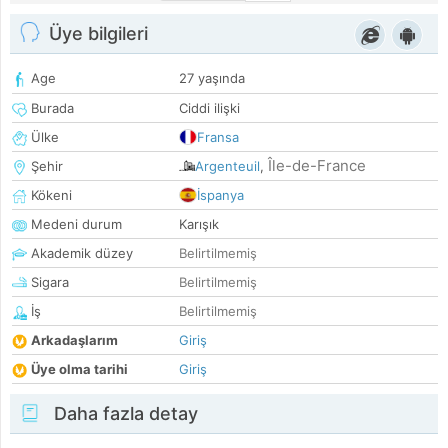
Üye bilgileri
Age
27 yaşında
Burada
Ciddi ilişki
Ülke
Fransa
Île-de-France
Şehir
Argenteuil
,
Kökeni
İspanya
Medeni durum
Karışık
Akademik düzey
Belirtilmemiş
Sigara
Belirtilmemiş
İş
Belirtilmemiş
Arkadaşlarım
Giriş
Üye olma tarihi
Giriş
Daha fazla detay