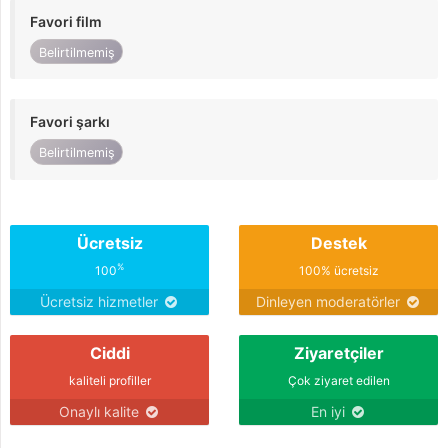
Favori film
Belirtilmemiş
Favori şarkı
Belirtilmemiş
Ücretsiz
Destek
%
100
100% ücretsiz
Ücretsiz hizmetler
Dinleyen moderatörler
Ciddi
Ziyaretçiler
kaliteli profiller
Çok ziyaret edilen
Onaylı kalite
En iyi