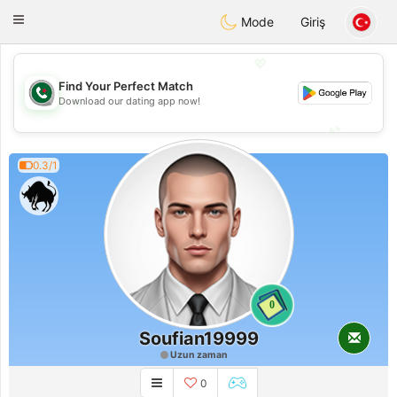
Weshrak
Toggle
Mode
Giriş
navigation
💖
Find Your Perfect Match
💖
Download our dating app now!
💕
💕
0.3/1
0
Soufian19999
Uzun zaman
0