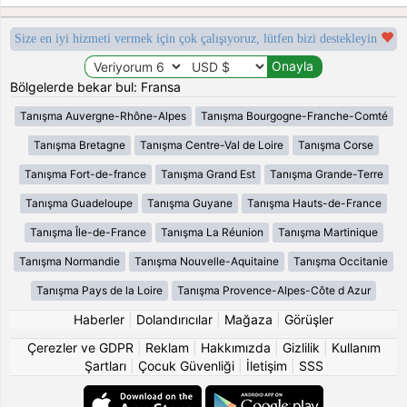
Size en iyi hizmeti vermek için çok çalışıyoruz, lütfen bizi destekleyin
Bölgelerde bekar bul: Fransa
Tanışma Auvergne-Rhône-Alpes
Tanışma Bourgogne-Franche-Comté
Tanışma Bretagne
Tanışma Centre-Val de Loire
Tanışma Corse
Tanışma Fort-de-france
Tanışma Grand Est
Tanışma Grande-Terre
Tanışma Guadeloupe
Tanışma Guyane
Tanışma Hauts-de-France
Tanışma Île-de-France
Tanışma La Réunion
Tanışma Martinique
Tanışma Normandie
Tanışma Nouvelle-Aquitaine
Tanışma Occitanie
Tanışma Pays de la Loire
Tanışma Provence-Alpes-Côte d Azur
Haberler
|
Dolandırıcılar
|
Mağaza
|
Görüşler
Çerezler ve GDPR
|
Reklam
|
Hakkımızda
|
Gizlilik
|
Kullanım
Şartları
|
Çocuk Güvenliği
|
İletişim
|
SSS