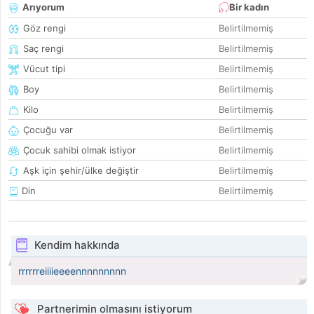
Arıyorum
Bir kadın
Göz rengi
Belirtilmemiş
Saç rengi
Belirtilmemiş
Vücut tipi
Belirtilmemiş
Boy
Belirtilmemiş
Kilo
Belirtilmemiş
Çocuğu var
Belirtilmemiş
Çocuk sahibi olmak istiyor
Belirtilmemiş
Aşk için şehir/ülke değiştir
Belirtilmemiş
Din
Belirtilmemiş
Kendim hakkında
rrrrrreiiiieeeennnnnnnnn
Partnerimin olmasını istiyorum