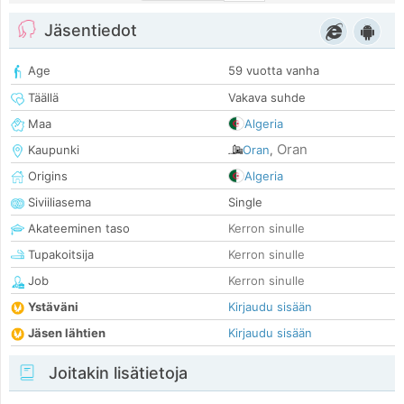
Jäsentiedot
Age
59 vuotta vanha
Täällä
Vakava suhde
Maa
Algeria
Oran
Kaupunki
Oran
,
Origins
Algeria
Siviiliasema
Single
Akateeminen taso
Kerron sinulle
Tupakoitsija
Kerron sinulle
Job
Kerron sinulle
Ystäväni
Kirjaudu sisään
Jäsen lähtien
Kirjaudu sisään
Joitakin lisätietoja