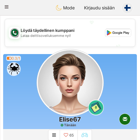
Weshrak
Toggle
Mode
Kirjaudu sisään
navigation
💖
Löydä täydellinen kumppani
💖
Lataa deittisovelluksemme nyt!
💕
💕
0.3/1
0
Elise67
Tänään
65