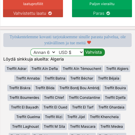
laatuprofiilit
Paljon vierailtu
Vahvistettu laatu
Paras
Työskentelemme kovasti tarjotaksemme sinulle parasta palvelua, ole
ystävällinen ja tue meitä
Löydä sinkkuja alueilta: Algeria
Treffit Adrar
Treffit Aïn Defla
Treffit Aïn Témouchent
Treffit Algiers
Treffit Annaba
Treffit Batna
Treffit Béchar
Treffit Béjaïa
Treffit Biskra
Treffit Blida
Treffit Bordj Bou Arréridj
Treffit Bouira
Treffit Boumerdes
Treffit Chlef
Treffit Constantine
Treffit Djelfa
Treffit El Bayadh
Treffit El Oued
Treffit El Tarf
Treffit Ghardaia
Treffit Guelma
Treffit Illizi
Treffit Jijel
Treffit Khenchela
Treffit Laghouat
Treffit M Sila
Treffit Mascara
Treffit Medea