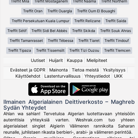
Treffit Mila
Treffit Mostaganem
Treffit Naâma
Treffit Northern
Treffit Oran
Treffit Ouargla
Treffit Oum El Bouaghi
Treffit Persekutuan Kuala Lumpur
Treffit Relizane
Treffit Saida
Treffit Sétif
Treffit Sidi Bel Abbès
Treffit Skikda
Treffit Souk Ahras
Treffit Tamanrasset
Treffit Tébessa
Treffit Tiaret
Treffit Tindouf
Treffit Tipaza
Treffit Tissemsilt
Treffit Tizi Ouzou
Treffit Tlemcen
Uutiset
|
Huijarit
|
Kauppa
|
Mielipiteet
Evästeet ja GDPR
|
Mainonta
|
Tietoa meistä
|
Yksityisyys
|
Käyttöehdot
|
Lastenturvallisuus
|
Yhteystiedot
|
UKK
Ilmainen Algerialainen Deittiverkosto – Maghreb
Sydän Yhteydet
Ahlan wa sahlan! Tervetuloa Algerian luotettavaan yhteisöön
autenttisia yhteyksiä varten. Weshrak.com tuo yhteen
algerialaiset singlet Algierin Välimeren rannikolta Saharan
reunalle, juhlistaen rikasta berbieri-, arabi- ja välimeren perintöä.