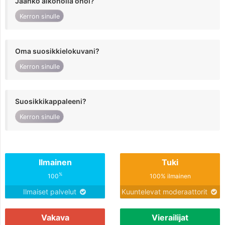
Jaanko alkoholia ohol?
Kerron sinulle
Oma suosikkielokuvani?
Kerron sinulle
Suosikkikappaleeni?
Kerron sinulle
Ilmainen
Tuki
%
100
100% ilmainen
Ilmaiset palvelut
Kuuntelevat moderaattorit
Vakava
Vierailijat