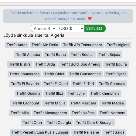
Työskentelemme kovasti tarjotaksemme sinulle parasta palvelua, ole
ystävällinen ja tue meitä
Löydä sinkkuja alueilta: Algeria
Treffit Adrar
Treffit Aïn Defla
Treffit Aïn Témouchent
Treffit Algiers
Treffit Annaba
Treffit Batna
Treffit Béchar
Treffit Béjaïa
Treffit Biskra
Treffit Blida
Treffit Bordj Bou Arréridj
Treffit Bouira
Treffit Boumerdes
Treffit Chlef
Treffit Constantine
Treffit Djelfa
Treffit El Bayadh
Treffit El Oued
Treffit El Tarf
Treffit Ghardaia
Treffit Guelma
Treffit Illizi
Treffit Jijel
Treffit Khenchela
Treffit Laghouat
Treffit M Sila
Treffit Mascara
Treffit Medea
Treffit Mila
Treffit Mostaganem
Treffit Naâma
Treffit Northern
Treffit Oran
Treffit Ouargla
Treffit Oum El Bouaghi
Treffit Persekutuan Kuala Lumpur
Treffit Relizane
Treffit Saida