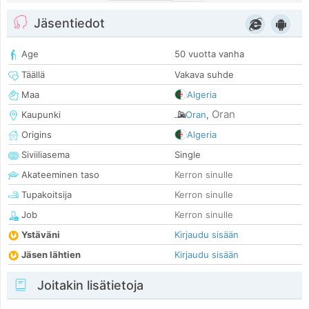
Jäsentiedot
Age
50 vuotta vanha
Täällä
Vakava suhde
Maa
Algeria
Oran
Kaupunki
Oran
,
Origins
Algeria
Siviiliasema
Single
Akateeminen taso
Kerron sinulle
Tupakoitsija
Kerron sinulle
Job
Kerron sinulle
Ystäväni
Kirjaudu sisään
Jäsen lähtien
Kirjaudu sisään
Joitakin lisätietoja