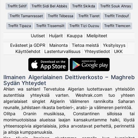
Treffit Sétif
Treffit Sidi Bel Abbès
Treffit Skikda
Treffit Souk Ahras
Treffit Tamanrasset
Treffit Tébessa
Treffit Tiaret
Treffit Tindouf
Treffit Tipaza
Treffit Tissemsilt
Treffit Tizi Ouzou
Treffit Tlemcen
Uutiset
|
Huijarit
|
Kauppa
|
Mielipiteet
Evästeet ja GDPR
|
Mainonta
|
Tietoa meistä
|
Yksityisyys
|
Käyttöehdot
|
Lastenturvallisuus
|
Yhteystiedot
|
UKK
Ilmainen Algerialainen Deittiverkosto – Maghreb
Sydän Yhteydet
Ahlan wa sahlan! Tervetuloa Algerian luotettavaan yhteisöön
autenttisia yhteyksiä varten. Weshrak.com tuo yhteen
algerialaiset singlet Algierin Välimeren rannikolta Saharan
reunalle, juhlistaen rikasta berbieri-, arabi- ja välimeren perintöä.
Olitpa Oranin musiikissa, Constantinen silloissa tai
monimuotoisissa alueissa laajan kansakuntamme halki, löydä
yhteensopivia algerialaisia, jotka arvostavat perhettä, perinnettä
ja aitoja kumppanuuksia.