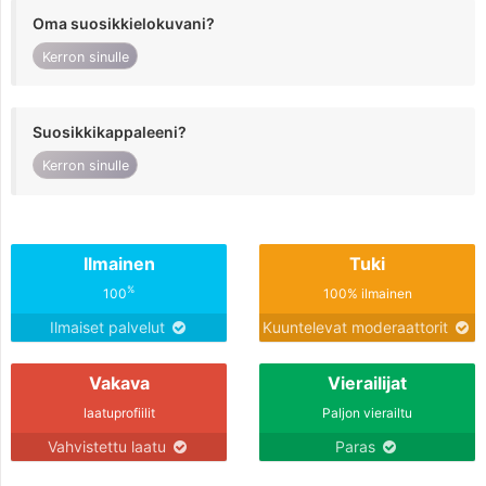
Oma suosikkielokuvani?
Kerron sinulle
Suosikkikappaleeni?
Kerron sinulle
Ilmainen
Tuki
%
100
100% ilmainen
Ilmaiset palvelut
Kuuntelevat moderaattorit
Vakava
Vierailijat
laatuprofiilit
Paljon vierailtu
Vahvistettu laatu
Paras