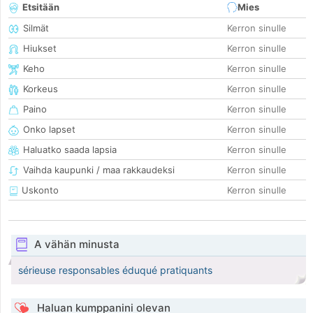
Etsitään
Mies
Silmät
Kerron sinulle
Hiukset
Kerron sinulle
Keho
Kerron sinulle
Korkeus
Kerron sinulle
Paino
Kerron sinulle
Onko lapset
Kerron sinulle
Haluatko saada lapsia
Kerron sinulle
Vaihda kaupunki / maa rakkaudeksi
Kerron sinulle
Uskonto
Kerron sinulle
A vähän minusta
sérieuse responsables éduqué pratiquants
Haluan kumppanini olevan