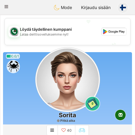
Weshrak
Toggle
Mode
Kirjaudu sisään
navigation
💖
Löydä täydellinen kumppani
💖
Lataa deittisovelluksemme nyt!
💕
💕
0.6/1
0
Sorita
Pitkä aika
40