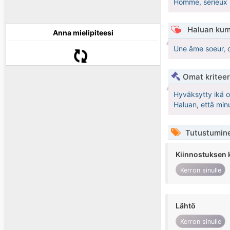
Homme, sérieux 
Haluan kum
Anna mielipiteesi
Une âme soeur, c
Omat kriteeri
Hyväksytty ikä 
Haluan, että min
Tutustumin
Kiinnostuksen 
Kerron sinulle
Lähtö
Kerron sinulle