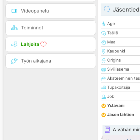
Jäsentied
Videopuhelu
Age
Toiminnot
Täällä
Maa
Lahjoita
Kaupunki
Origins
Työn aikajana
Siviiliasema
Akateeminen ta
Tupakoitsija
Job
Ystäväni
Jäsen lähtien
A vähän mi