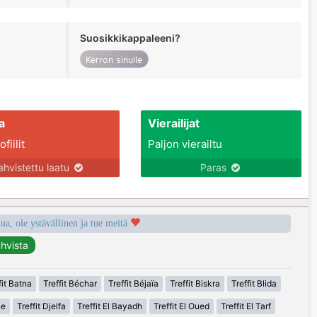
Suosikkikappaleeni?
Kerron sinulle
a
Vierailijat
fiilit
Paljon vierailtu
ahvistettu laatu
Paras
a, ole ystävällinen ja tue meitä
fit Batna
Treffit Béchar
Treffit Béjaïa
Treffit Biskra
Treffit Blida
ne
Treffit Djelfa
Treffit El Bayadh
Treffit El Oued
Treffit El Tarf