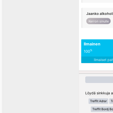
Jaanko alkohol
Kerron sinulle
Ilmainen
%
100
Ilmaiset pa
Löydä sinkkuja al
Treffit Adrar
T
Treffit Bordj Bo