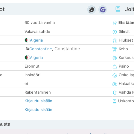
ot
Joit
60 vuotta vanha
Etsitää
Vakava suhde
Silmät
Algeria
Hiukset
Constantine
Constantine
,
Keho
Algeria
Korkeus
Eronnut
Paino
so
Insinööri
Onko la
ei
Haluatk
Rakentaminen
Vaihda 
Kirjaudu sisään
Uskonto
Kirjaudu sisään
nusta