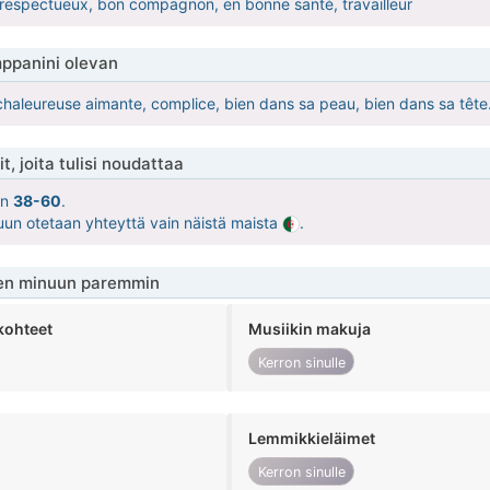
respectueux, bon compagnon, en bonne santé, travailleur
ppanini olevan
haleureuse aimante, complice, bien dans sa peau, bien dans sa tête
t, joita tulisi noudattaa
on
38-60
.
uun otetaan yhteyttä vain näistä maista
.
en minuun paremmin
kohteet
Musiikin makuja
Kerron sinulle
Lemmikkieläimet
Kerron sinulle