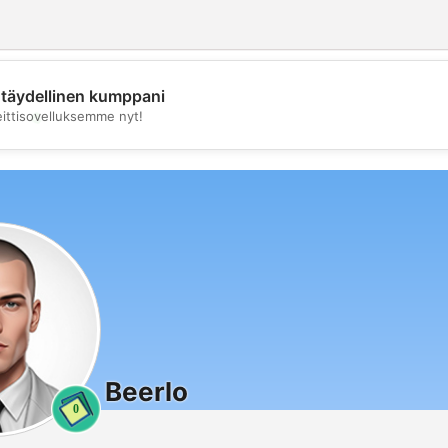
täydellinen kumppani
💖
eittisovelluksemme nyt!
💕
Beerlo
0