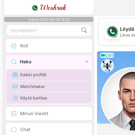
Weshrak
Algiers 2026-08-06 14:02
Löydä 
Lataa d
Koti
0.9/1
Haku
Kaikki profiilit
Matchmaker
Käytä karttaa
Minun Viestit
Chat