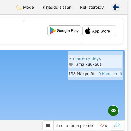
Mode
Kirjaudu sisään
Rekisteröidy
💖
💕
viimeinen yhteys
Tämä kuukausi
133 Näkymät |
0 Kommentit
ilmoita tämä profiili?
0