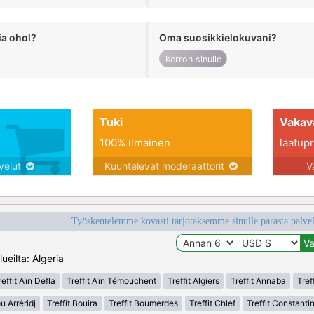
ia ohol?
Oma suosikkielokuvani?
Kerron sinulle
Tuki
Vakav
100% ilmainen
laatupro
lvelut
Kuuntelevat moderaattorit
V
Työskentelemme kovasti tarjotaksemme sinulle parasta palvelu
ueilta: Algeria
reffit Aïn Defla
Treffit Aïn Témouchent
Treffit Algiers
Treffit Annaba
Tref
u Arréridj
Treffit Bouira
Treffit Boumerdes
Treffit Chlef
Treffit Constanti