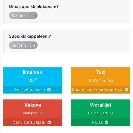
Oma suosikkielokuvani?
Kerron sinulle
Suosikkikappaleeni?
Kerron sinulle
Ilmainen
Tuki
%
100
100% ilmainen
Ilmaiset palvelut
Kuuntelevat moderaattorit
Vakava
Vierailijat
laatuprofiilit
Paljon vierailtu
Vahvistettu laatu
Paras