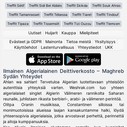
Treffit Sétif
Treffit Sidi Bel Abbès
Treffit Skikda
Treffit Souk Ahras
Treffit Tamanrasset
Treffit Tébessa
Treffit Tiaret
Treffit Tindouf
Treffit Tipaza
Treffit Tissemsilt
Treffit Tizi Ouzou
Treffit Tlemcen
Uutiset
|
Huijarit
|
Kauppa
|
Mielipiteet
Evästeet ja GDPR
|
Mainonta
|
Tietoa meistä
|
Yksityisyys
|
Käyttöehdot
|
Lastenturvallisuus
|
Yhteystiedot
|
UKK
Ilmainen Algerialainen Deittiverkosto – Maghreb
Sydän Yhteydet
Ahlan wa sahlan! Tervetuloa Algerian luotettavaan yhteisöön
autenttisia yhteyksiä varten. Weshrak.com tuo yhteen
algerialaiset singlet Algierin Välimeren rannikolta Saharan
reunalle, juhlistaen rikasta berbieri-, arabi- ja välimeren perintöä.
Olitpa Oranin musiikissa, Constantinen silloissa tai
monimuotoisissa alueissa laajan kansakuntamme halki, löydä
yhteensopivia algerialaisia, jotka arvostavat perhettä, perinnettä
ja aitoja kumppanuuksia.