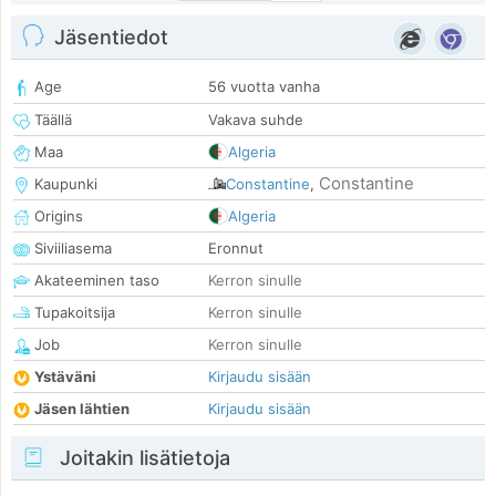
Jäsentiedot
Age
56 vuotta vanha
Täällä
Vakava suhde
Maa
Algeria
Constantine
Kaupunki
Constantine
,
Origins
Algeria
Siviiliasema
Eronnut
Akateeminen taso
Kerron sinulle
Tupakoitsija
Kerron sinulle
Job
Kerron sinulle
Ystäväni
Kirjaudu sisään
Jäsen lähtien
Kirjaudu sisään
Joitakin lisätietoja