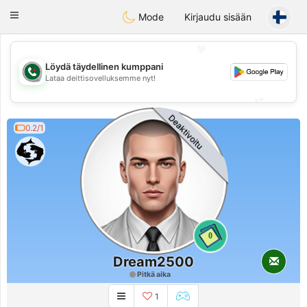
Weshrak
Toggle
Mode
Kirjaudu sisään
navigation
💖
Löydä täydellinen kumppani
💖
Lataa deittisovelluksemme nyt!
💕
💕
Deaktivoitu
0.2/1
0
Dream2500
Pitkä aika
1