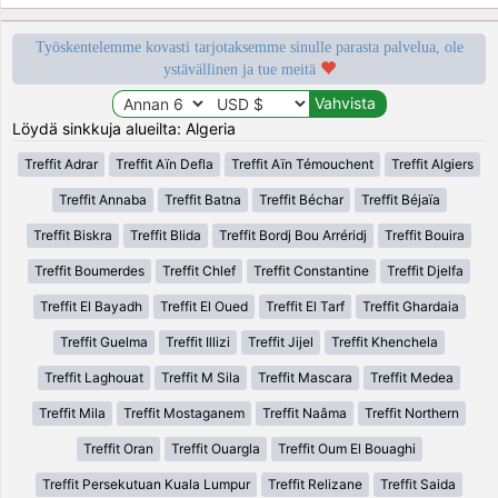
Työskentelemme kovasti tarjotaksemme sinulle parasta palvelua, ole
ystävällinen ja tue meitä
Löydä sinkkuja alueilta: Algeria
Treffit Adrar
Treffit Aïn Defla
Treffit Aïn Témouchent
Treffit Algiers
Treffit Annaba
Treffit Batna
Treffit Béchar
Treffit Béjaïa
Treffit Biskra
Treffit Blida
Treffit Bordj Bou Arréridj
Treffit Bouira
Treffit Boumerdes
Treffit Chlef
Treffit Constantine
Treffit Djelfa
Treffit El Bayadh
Treffit El Oued
Treffit El Tarf
Treffit Ghardaia
Treffit Guelma
Treffit Illizi
Treffit Jijel
Treffit Khenchela
Treffit Laghouat
Treffit M Sila
Treffit Mascara
Treffit Medea
Treffit Mila
Treffit Mostaganem
Treffit Naâma
Treffit Northern
Treffit Oran
Treffit Ouargla
Treffit Oum El Bouaghi
Treffit Persekutuan Kuala Lumpur
Treffit Relizane
Treffit Saida