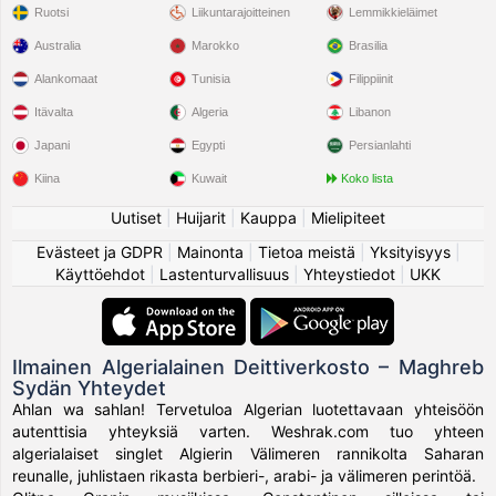
Ruotsi
Liikuntarajoitteinen
Lemmikkieläimet
Australia
Marokko
Brasilia
Alankomaat
Tunisia
Filippiinit
Itävalta
Algeria
Libanon
Japani
Egypti
Persianlahti
Kiina
Kuwait
Koko lista
Uutiset
|
Huijarit
|
Kauppa
|
Mielipiteet
Evästeet ja GDPR
|
Mainonta
|
Tietoa meistä
|
Yksityisyys
|
Käyttöehdot
|
Lastenturvallisuus
|
Yhteystiedot
|
UKK
Ilmainen Algerialainen Deittiverkosto – Maghreb
Sydän Yhteydet
Ahlan wa sahlan! Tervetuloa Algerian luotettavaan yhteisöön
autenttisia yhteyksiä varten. Weshrak.com tuo yhteen
algerialaiset singlet Algierin Välimeren rannikolta Saharan
reunalle, juhlistaen rikasta berbieri-, arabi- ja välimeren perintöä.