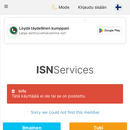
Weshrak
Toggle
Mode
Kirjaudu sisään
navigation
💖
Löydä täydellinen kumppani
Lataa deittisovelluksemme nyt!
💖
💕
💕
ISN
Services
Info
Tätä käyttäjää ei ole tai se on poistettu
Sorry we could not find this member
Ilmainen
Tuki