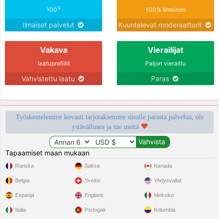
%
100
100% ilmainen
Ilmaiset palvelut
Kuuntelevat moderaattorit
Vakava
Vierailijat
laatuprofiilit
Paljon vierailtu
Vahvistettu laatu
Paras
Työskentelemme kovasti tarjotaksemme sinulle parasta palvelua, ole
ystävällinen ja tue meitä
Tapaamiset maan mukaan
Ranska
Saksa
Kanada
Belgia
Sveitsi
Yhdysvallat
Espanja
Englanti
Meksiko
Italia
Portugali
Kolumbia