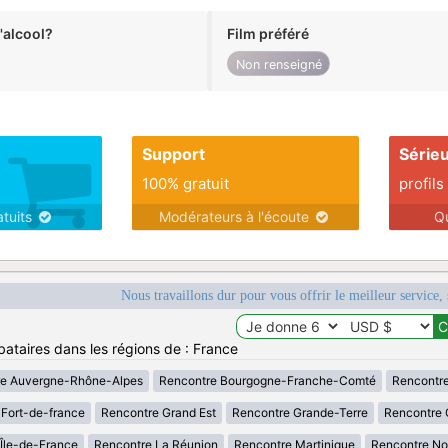
alcool?
Film préféré
Non renseigné
Support
Série
100% gratuit
profils
atuits
Modérateurs à l'écoute
Q
Nous travaillons dur pour vous offrir le meilleur service, 
bataires dans les régions de : France
re Auvergne-Rhône-Alpes
Rencontre Bourgogne-Franche-Comté
Rencontre
Fort-de-france
Rencontre Grand Est
Rencontre Grande-Terre
Rencontre 
Île-de-France
Rencontre La Réunion
Rencontre Martinique
Rencontre No