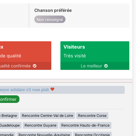
Chanson préférée
Non renseigné
ux
Visiteurs
 de qualité
Très visité
ualité confirmée
Le meilleur
soyez solidaire s'il vous plaît
 Bretagne
Rencontre Centre-Val de Loire
Rencontre Corse
Guadeloupe
Rencontre Guyane
Rencontre Hauts-de-France
rmandie
Rencontre Nouvelle-Aquitaine
Rencontre Occitanie