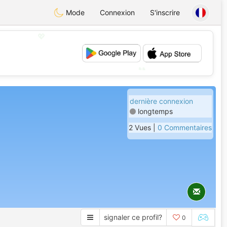
Mode
Connexion
S'inscrire
💖
💕
dernière connexion
longtemps
2 Vues |
0 Commentaires
signaler ce profil?
0