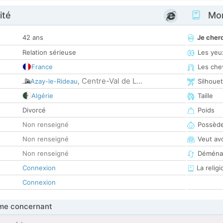
ité
Mon
42 ans
Je cher
Relation sérieuse
Les yeu
France
Les che
Centre-Val de L...
Azay-le-Rideau
,
Silhoue
Algérie
Taille
Divorcé
Poids
Non renseigné
Possède
Non renseigné
Veut av
Non renseigné
Déména
Connexion
La religi
Connexion
me concernant