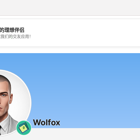
的理想伴侣
💖
载我们的交友应用！
💕
Wolfox
0