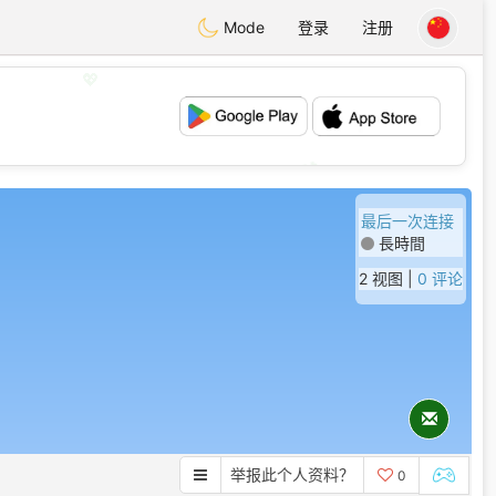
Mode
登录
注册
💖
💕
最后一次连接
長時間
2 视图 |
0 评论
举报此个人资料？
0