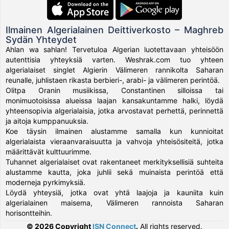
Ilmainen Algerialainen Deittiverkosto – Maghreb
Sydän Yhteydet
Ahlan wa sahlan! Tervetuloa Algerian luotettavaan yhteisöön
autenttisia yhteyksiä varten. Weshrak.com tuo yhteen
algerialaiset singlet Algierin Välimeren rannikolta Saharan
reunalle, juhlistaen rikasta berbieri-, arabi- ja välimeren perintöä.
Olitpa Oranin musiikissa, Constantinen silloissa tai
monimuotoisissa alueissa laajan kansakuntamme halki, löydä
yhteensopivia algerialaisia, jotka arvostavat perhettä, perinnettä
ja aitoja kumppanuuksia.
Koe täysin ilmainen alustamme samalla kun kunnioitat
algerialaista vieraanvaraisuutta ja vahvoja yhteisösiteitä, jotka
määrittävät kulttuurimme.
Tuhannet algerialaiset ovat rakentaneet merkityksellisiä suhteita
alustamme kautta, joka juhlii sekä muinaista perintöä että
moderneja pyrkimyksiä.
Löydä yhteysiä, jotka ovat yhtä laajoja ja kauniita kuin
algerialainen maisema, Välimeren rannoista Saharan
horisontteihin.
© 2026 Copyright
ISN Connect
.
All rights reserved.