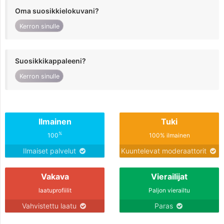
Oma suosikkielokuvani?
Kerron sinulle
Suosikkikappaleeni?
Kerron sinulle
Ilmainen
Tuki
%
100
100% ilmainen
Ilmaiset palvelut
Kuuntelevat moderaattorit
Vakava
Vierailijat
laatuprofiilit
Paljon vierailtu
Vahvistettu laatu
Paras