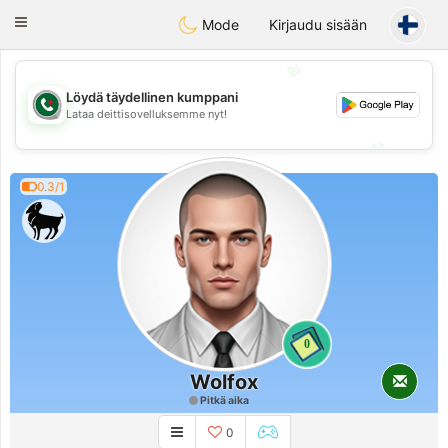
Weshrak
Toggle
Mode
Kirjaudu sisään
navigation
💖
Löydä täydellinen kumppani
💖
Lataa deittisovelluksemme nyt!
💕
💕
0.3/1
0
Wolfox
Pitkä aika
0