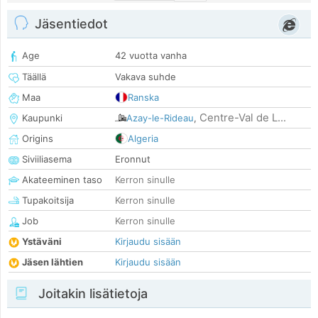
Jäsentiedot
Age
42 vuotta vanha
Täällä
Vakava suhde
Maa
Ranska
Centre-Val de L...
Kaupunki
Azay-le-Rideau
,
Origins
Algeria
Siviiliasema
Eronnut
Akateeminen taso
Kerron sinulle
Tupakoitsija
Kerron sinulle
Job
Kerron sinulle
Ystäväni
Kirjaudu sisään
Jäsen lähtien
Kirjaudu sisään
Joitakin lisätietoja