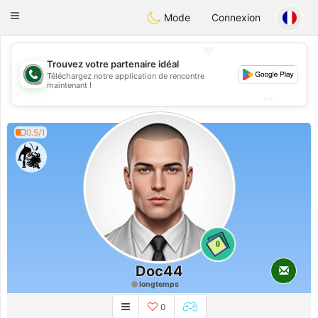
Weshrak
Toggle
Mode
Connexion
navigation
💖
Trouvez votre partenaire idéal
💖
Téléchargez notre application de rencontre
maintenant !
💕
💕
0.5/1
0
Doc44
longtemps
0