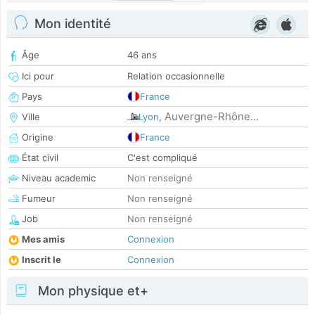
Mon identité
Âge
46 ans
Ici pour
Relation occasionnelle
Pays
France
Auvergne-Rhône...
Ville
Lyon
,
Origine
France
État civil
C'est compliqué
Niveau academic
Non renseigné
Fumeur
Non renseigné
Job
Non renseigné
Mes amis
Connexion
Inscrit le
Connexion
Mon physique et+