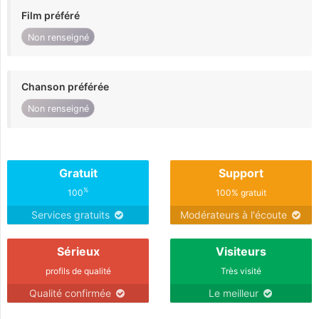
Film préféré
Non renseigné
Chanson préférée
Non renseigné
Gratuit
Support
%
100
100% gratuit
Services gratuits
Modérateurs à l'écoute
Sérieux
Visiteurs
profils de qualité
Très visité
Qualité confirmée
Le meilleur