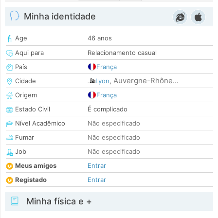
Minha identidade
Age
46 anos
Aqui para
Relacionamento casual
País
França
Auvergne-Rhône...
Cidade
Lyon
,
Origem
França
Estado Civil
É complicado
Nível Acadêmico
Não especificado
Fumar
Não especificado
Job
Não especificado
Meus amigos
Entrar
Registado
Entrar
Minha física e +