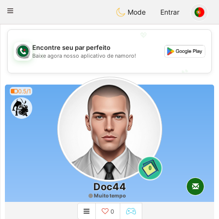
Weshrak
Toggle
Mode
Entrar
navigation
💖
Encontre seu par perfeito
💖
Baixe agora nosso aplicativo de namoro!
💕
💕
0.5/1
0
Doc44
Muito tempo
0