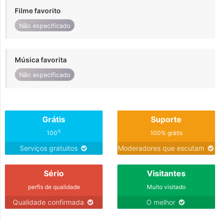
Filme favorito
Não especificado
Música favorita
Não especificado
Grátis
Suporte
%
100
100% grátis
Serviços gratuitos
Moderadores que escutam
Sério
Visitantes
perfis de qualidade
Muito visitado
Qualidade confirmada
O melhor