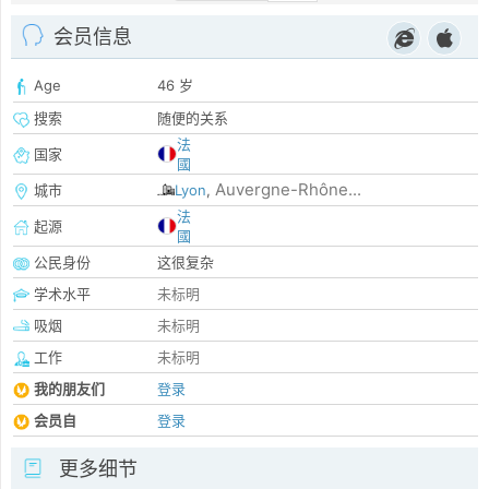
会员信息
Age
46 岁
搜索
随便的关系
法
国家
國
Auvergne-Rhône...
城市
Lyon
,
法
起源
國
公民身份
这很复杂
学术水平
未标明
吸烟
未标明
工作
未标明
我的朋友们
登录
会员自
登录
更多细节