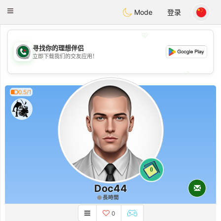
Weshrak
Toggle
Mode
登录
navigation
💖
寻找你的理想伴侣
立即下载我们的交友应用！
💖
💕
💕
0.5/1
0
Doc44
長時間
0