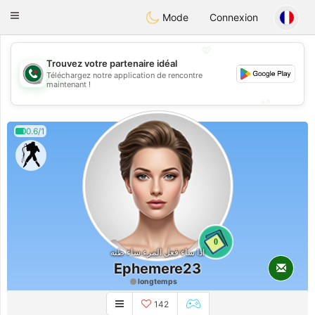
Weshrak
Toggle
Mode
Connexion
navigation
💖
Trouvez votre partenaire idéal
Téléchargez notre application de rencontre
💖
maintenant !
💕
💕
0.6/1
0
اذا ساء فعل المرء ساء ظنه
Ephemere23
longtemps
142