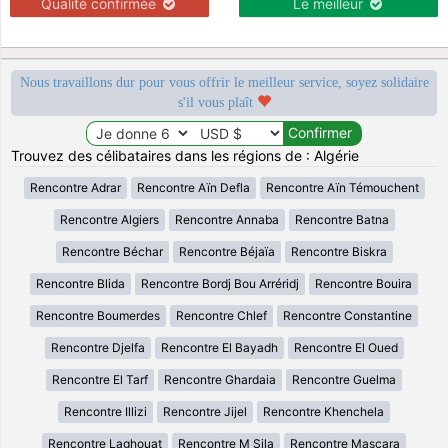
Qualité confirmée
Le meilleur
Nous travaillons dur pour vous offrir le meilleur service, soyez solidaire
s'il vous plaît
Trouvez des célibataires dans les régions de : Algérie
Rencontre Adrar
Rencontre Aïn Defla
Rencontre Aïn Témouchent
Rencontre Algiers
Rencontre Annaba
Rencontre Batna
Rencontre Béchar
Rencontre Béjaïa
Rencontre Biskra
Rencontre Blida
Rencontre Bordj Bou Arréridj
Rencontre Bouira
Rencontre Boumerdes
Rencontre Chlef
Rencontre Constantine
Rencontre Djelfa
Rencontre El Bayadh
Rencontre El Oued
Rencontre El Tarf
Rencontre Ghardaia
Rencontre Guelma
Rencontre Illizi
Rencontre Jijel
Rencontre Khenchela
Rencontre Laghouat
Rencontre M Sila
Rencontre Mascara